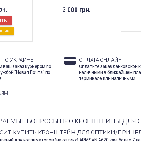
рн.
3 000 грн.
ИТЬ
1 КЛИК
 ПО УКРАИНЕ
ОПЛАТА ОНЛАЙН
 ваш заказ курьером по
Оплатите заказ банковской к
лужбой "Новая Почта" по
наличными в ближайшем пл
е.
терминале или наличными.
ЬЯМ!
ВАЕМЫЕ ВОПРОСЫ ПРО КРОНШТЕЙНЫ ДЛЯ О
ТОИТ КУПИТЬ КРОНШТЕЙН ДЛЯ ОПТИКИ/ПРИЦЕЛО
лений для коллиматоров (на оптику) ARMSAN A620 уже более 7 ле