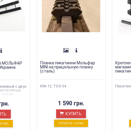
Планка пикатинни Мольфар
Креплен
ни МОЛЬФАР
MINI на прицельную планку
магазин
Украина
(сталь)
пикати
ИЖ-12, ТОЗ-34
Пикатинн
ниевый с двух
ается пятью
 на все
анки от
1 590 грн.
грн.
КУПИТЬ
ИТЬ
КУПИТЬ В 1 КЛИК
1 КЛИК