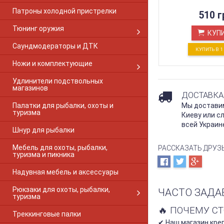
Beretta 92
Патроны холодной пристрелки
510 г
BERETTA A300
BERETTA A390
Тюнинг оружия
КУП
BERETTA A391
Саундмодераторы и ДТК
Beretta AL 391 Урика
КУПИТЬ В 
BERETTA A400
Ножи и комплектующие
BERETTA ES-100
BERETTA UGB25
Удлинители подствольных
магазинов
Bernardelli Mega
ДОСТАВКА
Blaser
Палатки для рыбалки, охоты и
Мы доставим
Blaser R8
туризма
Киеву или с
Blaser R93
всей Украин
Шнур для рыбалки
Brno SUPER
Brno 500
Мебель для охоты, рыбалки,
РАССКАЗАТЬ ДРУЗ
Brno 800
туризма и пикника
Browning A5
Надувная мебель и аксессуары
Breda Xanthos
Browning BAR
Рюкзаки для охоты, рыбалки,
ЧАСТО ЗАДА
Browning Bar 1-PC Gloss
туризма
Browning Bar 2-PC Matte
🔥 ПОЧЕМУ С
Треккинговые палки
Browning BLR
✔ Наш магазин креп