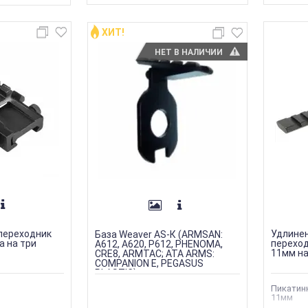
ХИТ!
НЕТ В НАЛИЧИИ
переходник
Удлинен
База Weaver AS-К (ARMSAN:
а на три
переход
A612, A620, P612, PHENOMA,
11мм на
CRE8, ARMTAC; ATA ARMS:
COMPANION E, PEGASUS
PLASTIC)
Пикатин
11мм