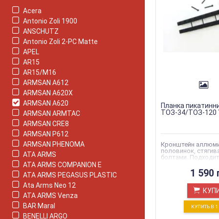
Acera
Antonio Zoli 1900
ANSCHUTZ
Antonio Zoli 2-PC Matte
APEL
AR15
AR15/M16
ARMSAN A612
ARMSAN A620X
ARMSAN A620
Планка пикатин
ТОЗ-34/ТОЗ-120 
ARMSAN ARMTAC
ARMSAN CRE8
ARMSAN P612
ARMSAN PHENOMA
Кронштейн аллюми
половинок, стягив
ATA ARMS
болтами. Подходит
вентилируемые пл
ATA ARMS COMPANION E
6мм-10мм
1 590 
ATA ARMS PEGASUS PLASTIC
Ata Arms Neo 12
КУП
ATA ARMS Venza
BAR Maral
КУПИТЬ В 
BENELLI ARGO