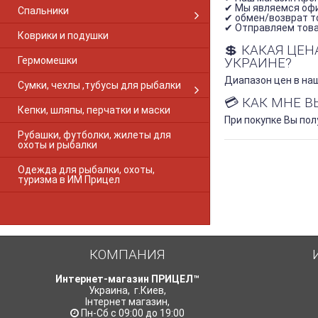
Browning Gold
✔ Мы являемся оф
Спальники
Browning S-A RF 1-PC Gloss
✔ обмен/возврат то
✔ Отправляем товар
Browning European
Коврики и подушки
Browning A-Bolt 2-PC Matte
💲 КАКАЯ ЦЕ
Гермомешки
Browning A-Bolt LR 2-PC Matte
УКРАИНЕ?
Browning Long Action
Диапазон цен в наш
Сумки, чехлы ,тубусы для рыбалки
Browning M2
💳 КАК МНЕ 
Browning Shot Action
Кепки, шляпы, перчатки и маски
Browning X-Bolt long
При покупке Вы по
Рубашки, футболки, жилеты для
Browning X-Bolt short
охоты и рыбалки
Browning X-BOLT 2-PC Matte
Canik M2
Одежда для рыбалки, охоты,
туризма в ИМ Прицел
CBL
Cobalt Combo
Cobalt SA28 Explorer
Core SB-PBM.410
Crosman
КОМПАНИЯ
CZ411
CZ452
Интернет-магазин ПРИЦЕЛ™
CZ453
Украина
,
г.Киев
,
CZ-457
Інтернет магазин
,
Пн-Сб с 09:00 до 19:00
CZ512