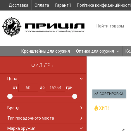
Доставка
Оплата
Гарантії
Політика конфиденційності
Кронштейны для оружия
Оптика для оружия
Ко
ФИЛЬТРЫ
Цена
от
до
грн.
СОРТИРОВКА
Бренд
ХИТ!
Тип посадочного места
Марка оружия