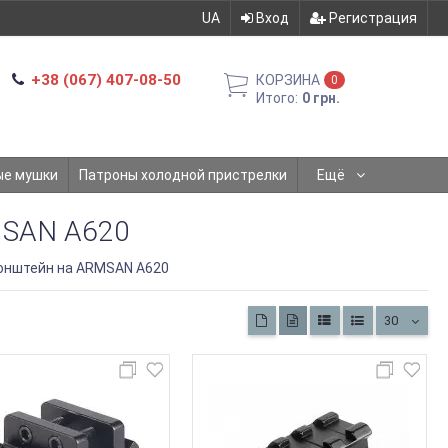
UA
Вход
Регистрация
+38 (067) 407-08-50
КОРЗИНА
0
Итого:
0 грн.
ые мушки
Патроны холодной пристрелки
Ещё
SAN A620
онштейн на ARMSAN A620
30