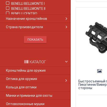
BENELLI BELLMONTE I
BENELLI BELLMONTE IІ
BENELLI CENTRO
Назначение кронштейнов
BENELLI COMFORT
BENELLI CRIO COMFORT
Страна производителя
Benelli M1
Benelli M2
BENELLI M2 COMFORT
Benelli M3
Benelli M4
BENELLI MONTEFELTRO
Benelli Nova
КАТАЛОГ
Benelli Super Nova
BENELLI PASION
Кронштейны для оружия
BENELLI RAFAELLO
Оптика для оружия
BENELLI RAFAELLO CRIO
Быстросъемный 
BENELLI SUPER BLACK EAGLE II
Пикатинни/Вивер
Кольца для оптики
стороны
BENELLI SUPER SPORT
BENELLI VINCI
Манки и приманки для охоты
BERETTA 1301
Оптоволоконные мушки
Beretta Colt 1911