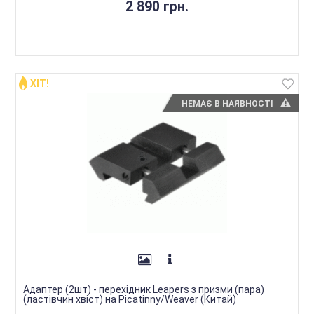
2 890 грн.
ХІТ!
НЕМАЄ В НАЯВНОСТІ
Адаптер (2шт) - перехідник Leapers з призми (пара)
(ластівчин хвіст) на Picatinny/Weaver (Китай)