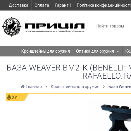
Доставка
Оплата
Гарантії
Політика конфиденційності
Кронштейны для оружия
Оптика для оружия
Ко
БАЗА WEAVER ВМ2-К (BENELLI: M
RAFAELLO, R
Главная
Кронштейны для оружия
База Weaver 
ХИТ!