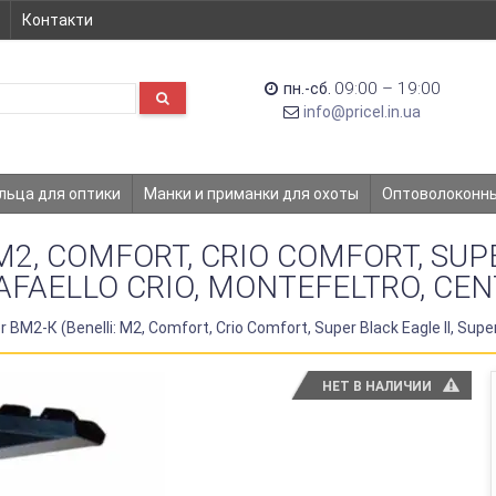
Контакти
09:00 – 19:00
пн.-сб.
info@pricel.in.ua
льца для оптики
Манки и приманки для охоты
Оптоволоконн
2, COMFORT, CRIO COMFORT, SUPE
AFAELLO CRIO, MONTEFELTRO, CEN
ВМ2-К (Benelli: M2, Comfort, Crio Comfort, Super Black Eagle II, Super 
НЕТ В НАЛИЧИИ