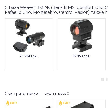
С База Weaver ВМ2-К (Benelli: M2, Comfort, Crio Co
Rafaello Crio, Montefeltro, Centro, Pasion) также
21 984 грн.
19 153 грн.
Смотрите также
СРАВНИТЬ ВСЕ
ХИТ!
ХИТ!