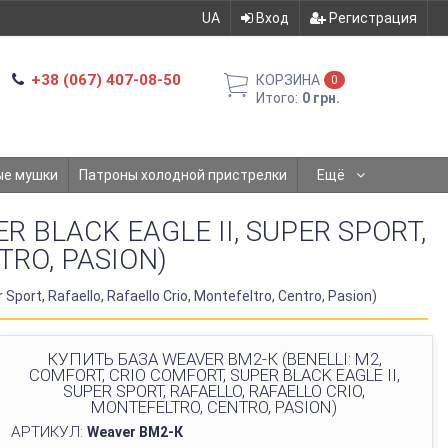
UA
Вход
Регистрация
+38 (067) 407-08-50
КОРЗИНА
0
Итого:
0 грн.
ые мушки
Патроны холодной пристрелки
Ещё
R BLACK EAGLE II, SUPER SPORT,
TRO, PASION)
Sport, Rafaello, Rafaello Crio, Montefeltro, Centro, Pasion)
КУПИТЬ БАЗА WEAVER ВМ2-К (BENELLI: M2,
COMFORT, CRIO COMFORT, SUPER BLACK EAGLE II,
SUPER SPORT, RAFAELLO, RAFAELLO CRIO,
MONTEFELTRO, CENTRO, PASION)
АРТИКУЛ:
Weaver ВМ2-К