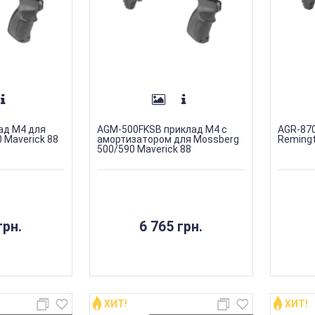
ад M4 для
AGM-500FKSB приклад M4 с
AGR-870
 Maverick 88
амортизатором для Mossberg
Remingt
500/590 Maverick 88
грн.
6 765 грн.
ХИТ!
ХИТ!