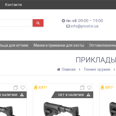
Контакти
09:00 – 19:00
пн.-сб.
info@pricel.in.ua
льца для оптики
Манки и приманки для охоты
Оптоволоконн
ПРИКЛАД
Главная
Тюнинг оружия
ХИТ!
ХИТ!
В НАЛИЧИИ
НЕТ В НАЛИЧИИ