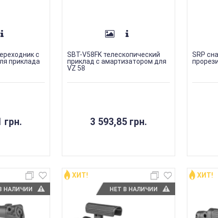
ереходник с
SBT-V58FK телескопический
SRP сна
ля приклада
приклад с амартизатором для
прорез
VZ 58
 грн.
3 593,85 грн.
ХИТ!
ХИТ!
В НАЛИЧИИ
НЕТ В НАЛИЧИИ