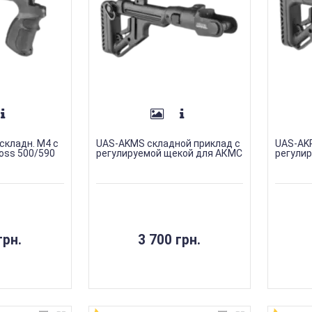
складн. M4 с
UAS-AKMS складной приклад с
UAS-AKP
oss 500/590
регулируемой щекой для АКМС
регули
грн.
3 700 грн.