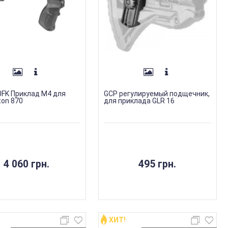
FK Приклад M4 для
GCP регулируемый подщечник,
on 870
для приклада GLR 16
4 060 грн.
495 грн.
ХИТ!