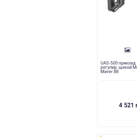
UAS-500 приклад 
регулир. щекой M
Maver 88
4 521 