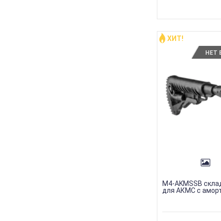
ХИТ!
НЕТ 
M4-AKMSSB скла
для АКМС с амор