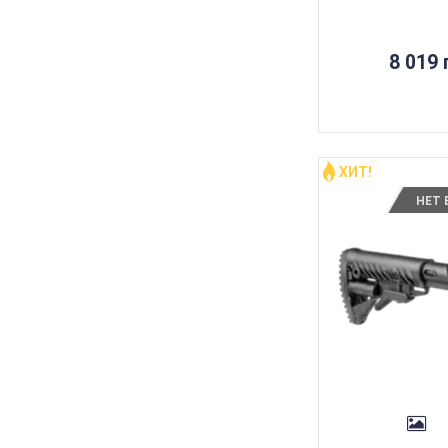
8 019 
ХИТ!
НЕТ 