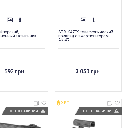
йперский,
STB-K47FK телескопический
иненный затыльник
приклад с амортизатором
АК-47
693 грн.
3 050 грн.
ХИТ!
НЕТ В НАЛИЧИИ
НЕТ В НАЛИЧИИ