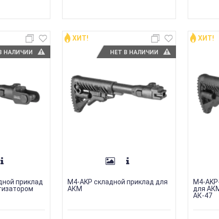
ХИТ!
ХИТ!
В НАЛИЧИИ
НЕТ В НАЛИЧИИ
дной приклад
M4-AKP складной приклад для
M4-AKP
тизатором
АКМ
для АК
АК-47