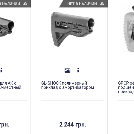
В НАЛИЧИИ
НЕТ В НАЛИЧИИ
для АК с
GL-SHOCK полимерный
GPCP р
10-местный
приклад с амортизатором
подщечн
приклад
грн.
2 244 грн.