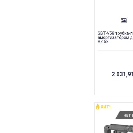
SBT-V58 трубка-п
амортизатором д
VZ.58
2 031,91
ХИТ!
НЕТ 