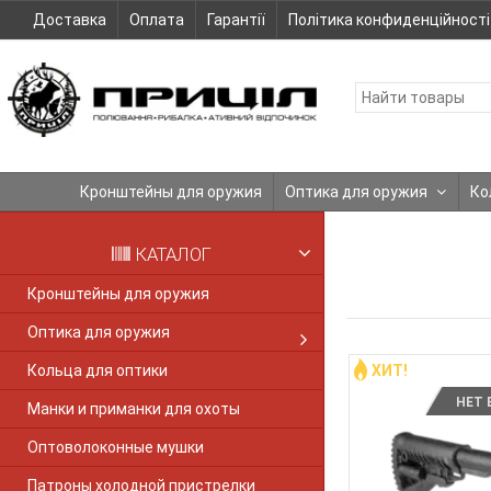
Доставка
Оплата
Гарантії
Політика конфиденційності
Кронштейны для оружия
Оптика для оружия
Ко
КАТАЛОГ
Кронштейны для оружия
Оптика для оружия
Кольца для оптики
ХИТ!
НЕТ 
Манки и приманки для охоты
Оптоволоконные мушки
Патроны холодной пристрелки