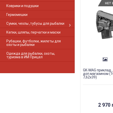
НЕТ 
Коврики и подушки
Гермомешки
Сумки, чехлы ,тубусы для рыбалки
Кепки, шляпы, перчатки и маски
Рубашки, футболки, жилеты для
охоты и рыбалки
Одежда для рыбалки, охоты,
туризма в ИМ Прицел
GK-MAG приклад, 
доп.магазином (
7,62х39)
2 970 