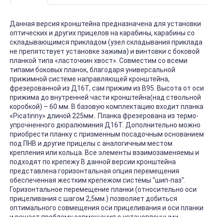
Данная версия кронштейна предназначена для установки
оптических и других прицелов на карабины, карабины со
складывающимся прикладом (узел складывания приклада
не препятствует установке зажима) и винтовки с боковой
планкой типа «ласточкин хвост». Совместим со всеми
типами боковых планок, благодаря универсальной
прижимной системе направляющей кронштейна,
фрезерованной из Д16Т, сам прижим из В95. Высота от оси
прижима до внутренней части кронштейна(над ствольной
коробкой) – 60 мм. В базовую комплектацию входит планка
«Picatinny» длиной 225мм.. Планка фрезерована из термо-
упрочненного дюралюминия Д16Т. Дополнительно можно
приобрести планку с призменным посадочным основанием
под ПНВ и другие прицелы с аналогичным местом
крепления или кольца. Все элементы взаимозаменяемы и
подходят по крепежу В данной версии кронштейна
представлена горизонтальная опция перемещения
обеспеченная жестким крепежом системы "шип-паз".
Горизонтальное перемещение планки (относительно оси
прицеливания с шагом 2,5мм.) позволяет добиться
оптимального совмещения оси прицеливания и оси планки