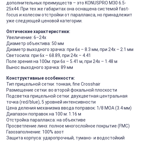
дополнительных преимуществ – это KONUSPRO M30 6.5-
25x44. При тех же габаритах она оснащена системой fast-
focus и колесом отстройки от параллакса, но принадлежит
уже следующей ценовой категории.
Оптические характеристики:
Увеличение: 6–24x
Диаметр объектива: 50 мм
Диаметр выходного зрачка: при 6х – 8.3 мм, при 24х – 2.1 мм
Светосила: при 6х – 68.89, при 24х – 4.41
Поле зрения на 100м: при 6х – 5.41 м, при 24х – 1.48 м
Вынос выходного зрачка: 89 мм
Конструктивные особенности:
Тип прицельной сетки: тонкая, fine Crosshair
Размещение сетки: во второй фокальной плоскости
Подсветка прицельной сетки: двухцветная центральная
точка (red/blue), 5 уровней интенсивности
Цена деления механизма ввода поправок: 1/8 MOA (3.4 мм)
Диапазон поправок на 100 м: 1.16 м
Отстройка параллакса: на объективе
Просветление линз: полное многослойное покрытие (FMC)
Газозаполнение: 100% азот
Защита корпуса: ударопрочный, тумано- и водостойкий