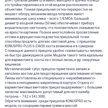
для стрельбы диаметр и вынос выходного зрачка. Кольцо
отстройки параллакса в этой модели расположено на
объективе. Тонкая прицельная сетка-перекрестье не
мешает обзору, механизм ввода поправок имеет
минимальную цену клика – всего 1/8 MOA. Большой
диаметр входной линзы (50 мм) обеспечивает прибору
внушительную светосилу, что положительно сказывается
на яркости картинки. Полное многослойное просветление
оптики и двухцветная подсветка прицельной точки
способны продлить для вас световой день: с прицелом
KONUSPRO-PLUS 6-24x50 охота возможна и в сумерках.
С помощью данного прицела удобно «захватывать» мелкие,
не быстро движущиеся цели. Модели такого типа идеальны
для варминтинга, охоты на степных лисиц и др. некрупных
хищников.
Металлический тубус прицела герметично запаян и
заполнен азотом для предотвращения запотевания оптики.
Линзы изготовлены из специального «неразбиваемого»
стекла и неподвижно закреплены в корпусе. Отдачу от
варминтинговых винтовок прицел выдерживает с большим
запасом: максимально допустимый для него калибр
патрона – 7.62 х 54 (.308).
Обратите внимание: среди прицелов KONUSPRO есть
модель со сходными параметрами и массой