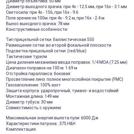
Диаметр объектива: 50 мм
Диаметр выходного зрачка: при 4x - 12.5 мм, при 16x - 3.1 мм
Светосила: при 4x - 156, при 16х - 9.6
Поле зрения на 100м: при 4x - 9.2 м, при 16x - 2.4 м
Вынос выходного зрачка: 78 мм
Конструктивные особенности:
Тип прицельной сетки: баллистическая 550
Размещение сетки: во второй фокальной плоскости
Подсветка прицельной сетки: (red/blue)
Тактические турели
Цена деления механизма ввода поправок: 1/4 MOA (7.25 мм)
Диапазон поправок на 100 м: 1.69 м
Отстройка параллакса: боковая
Просветление линз: полное многослойное покрытие (FMC)
Газозаполнение: 100% азот
Защита корпуса: ударопрочный, тумано- и водостойкий
Монтажная длина: 149 мм
Диаметр тубуса: 30 мм
Совместимость с оружием:
Максимальная энергия вылета пули: 6000 Дж
Характеристики патрона: .375 H&H
Комплектация: