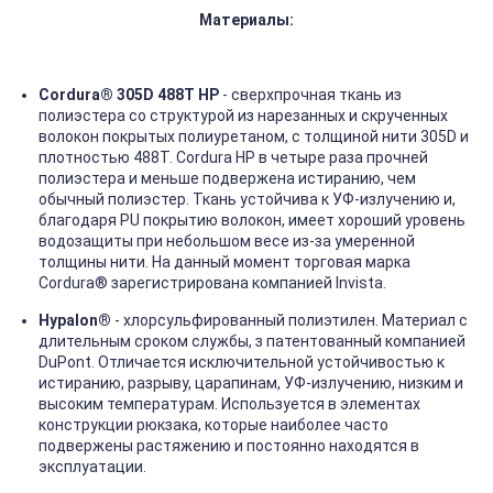
Материалы:
Cordura
®
305D 488T HP
- сверхпрочная ткань из
полиэстера со структурой из нарезанных и скрученных
волокон покрытых полиуретаном, с толщиной нити 305D и
плотностью 488T. Cordura HP в четыре раза прочней
полиэстера и меньше подвержена истиранию, чем
обычный полиэстер. Ткань устойчива к УФ-излучению и,
благодаря PU покрытию волокон, имеет хороший уровень
водозащиты при небольшом весе из-за умеренной
толщины нити. На данный момент торговая марка
Cordura® зарегистрирована компанией Invista.
Hypalon®
- хлорсульфированный полиэтилен. Материал с
длительным сроком службы, з патентованный компанией
DuPont. Отличается исключительной устойчивостью к
истиранию, разрыву, царапинам, УФ-излучению, низким и
высоким температурам. Используется в элементах
конструкции рюкзака, которые наиболее часто
подвержены растяжению и постоянно находятся в
эксплуатации.