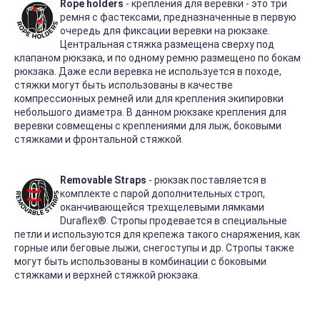
Rope holders
- крепления для веревки - это три
ремня с фастексами, предназначенные в первую
очередь для фиксации веревки на рюкзаке.
Центральная стяжка размещена сверху под
клапаном рюкзака, и по одному ремню размещено по бокам
рюкзака. Даже если веревка не используется в походе,
стяжки могут быть использованы в качестве
компрессионных ремней или для крепления экипировки
небольшого диаметра. В данном рюкзаке крепления для
веревки совмещены с креплениями для лыж, боковыми
стяжками и фронтальной стяжкой.
Removable Straps
- рюкзак поставляется в
комплекте с парой дополнительных строп,
оканчивающейся трехщелевыми лямками
Duraflex®. Стропы продевается в специальные
петли и используются для крепежа такого снаряжения, как
горные или беговые лыжи, снегоступы и др. Стропы также
могут быть использованы в комбинации с боковыми
стяжками и верхней стяжкой рюкзака.