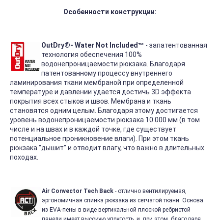
Особенности конструкции:
OutDry®- Water Not Included
- запатентованная
™
технология обеспечения 100%
водонепроницаемости рюкзака. Благодаря
патентованному процессу внутреннего
ламинирования ткани мембраной при определенной
температуре и давлении удается достичь 3D эффекта
покрытия всех стыков и швов. Мембрана и ткань
становятся одним целым. Благодаря этому достигается
уровень водонепроницаемости рюкзака 10 000 мм (в том
числе и на швах и в каждой точке, где существует
потенциальное проникновение влаги). При этом ткань
рюкзака "дышит" и отводит влагу, что важно в длительных
походах.
Air Convector Tech Back
- отлично вентилируемая,
эргономичная спинка рюкзака из сетчатой ткани. Основа
из EVA-пены в виде вертикальной плоской ребристой
панели имеет высокую упругость, и, при этом, благодаря