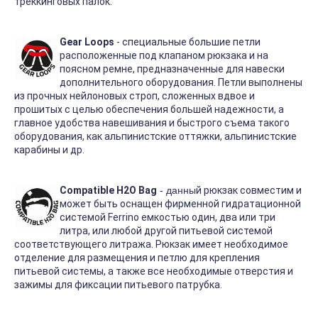
треккинговых палок.
Gear Loops
- специальные большие петли
расположенные под клапаном рюкзака и на
поясном ремне, предназначенные для навески
дополнительного оборудования. Петли выполнены
из прочных нейлоновых строп, сложенных вдвое и
прошитых с целью обеспечения большей надежности, а
главное удобства навешивания и быстрого съема такого
оборудования, как альпинистские оттяжки, альпинистские
карабины и др.
Compatible H2O Bag
- данны
й рюкзак совместим и
может быть оснащен фирменной гидратационной
системой Ferrino емкостью один, два или три
литра, или любой другой питьевой системой
соответствующего литража. Рюкзак имеет необходимое
отделение для размещения и петлю для крепления
питьевой системы, а также все необходимые отверстия и
зажимы для фиксации питьевого патрубка.