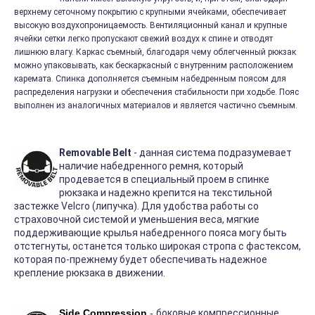
верхнему сеточному покрытию с крупными ячейками, обеспечивает
высокую воздухопроницаемость. Вентиляционный канал и крупные
ячейки сетки легко пропускают свежий воздух к спине и отводят
лишнюю влагу. Каркас съемный, благодаря чему облегченный рюкзак
можно упаковывать, как бескаркасный с внутренним расположением
каремата. Спинка дополняется съемным набедренным поясом для
распределения нагрузки и обеспечения стабильности при ходьбе. Пояс
выполнен из аналогичных материалов и является частично съемным.
Removable Belt
- данная система подразумевает
наличие набедренного ремня, который
продевается в специальный проем в спинке
рюкзака и надежно крепится на текстильной
застежке Velcro (липучка). Для удобства работы со
страховочной системой и уменьшения веса, мягкие
поддерживающие крылья набедренного пояса могу быть
отстегнуты, останется только широкая стропа с фастексом,
которая по-прежнему будет обеспечивать надежное
крепление рюкзака в движении.
Side Compression
-
боковые компрессионные