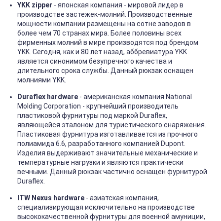
YKK zipper
- японская компания - мировой лидер в
производстве застежек-молний. Производственные
мощности компании размещены на сотне заводов в
более чем 70 странах мира. Более половины всех
фирменных молний в мире производятся под брендом
YKK. Сегодня, как и 80 лет назад, аббревиатура YKK
является синонимом безупречного качества и
длительного срока службы. Данный рюкзак оснащен
молниями YKK.
Duraflex hardware
- американская компания National
Molding Corporation - крупнейший производитель
пластиковой фурнитуры под маркой Duraflex,
являющейся эталоном для туристического снаряжения.
Пластиковая фурнитура изготавливается из прочного
полиамида 6.6, разработанного компанией Dupont.
Изделия выдерживают значительные механические и
температурные нагрузки и являются практически
вечными. Данный рюкзак частично оснащен фурнитурой
Duraflex.
ITW Nexus hardware
- азиатская компания,
специализирующая исключительно на производстве
высококачественной фурнитуры для военной амуниции,