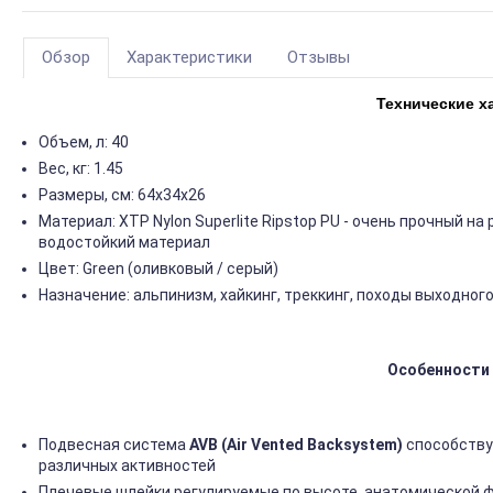
Обзор
Характеристики
Отзывы
Технические х
Объем, л: 40
Вес, кг: 1.45
Размеры, см: 64х34х26
Материал: XTP Nylon Superlite Ripstop PU - очень прочный на 
водостойкий материал
Цвет: Green (оливковый / серый)
Назначение: альпинизм, хайкинг, треккинг, походы выходног
Особенности 
Подвесная система
AVB (Air Vented Backsystem)
способству
различных активностей
Плечевые шлейки регулируемые по высоте, анатомической 