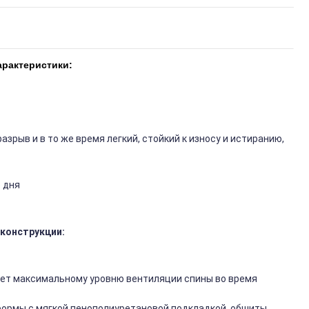
арактеристики:
разрыв и в то же время легкий, стойкий к износу и истиранию,
о дня
конструкции:
ет максимальному уровню вентиляции спины во время
формы с мягкой пенополиуретановой подкладкой, обшиты