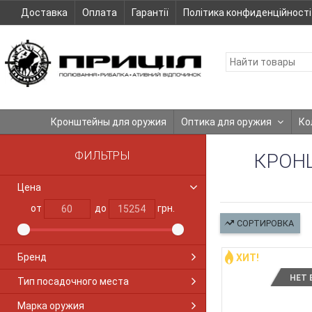
Доставка
Оплата
Гарантії
Політика конфиденційності
Кронштейны для оружия
Оптика для оружия
Ко
ФИЛЬТРЫ
КРОН
Цена
от
до
грн.
СОРТИРОВКА
Бренд
ХИТ!
НЕТ 
Тип посадочного места
Марка оружия