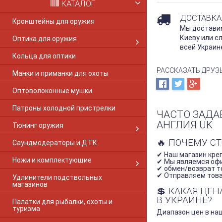
КАТАЛОГ
ДОСТАВКА
Кронштейны для оружия
Мы доставим
Киеву или с
Оптика для оружия
всей Украин
Кольца для оптики
РАССКАЗАТЬ ДРУЗ
Манки и приманки для охоты
Оптоволоконные мушки
Патроны холодной пристрелки
ЧАСТО ЗАДА
АНГЛИЯ UK
Тюнинг оружия
🔥 ПОЧЕМУ С
Саундмодераторы и ДТК
✔ Наш магазин креп
Ножи и комплектующие
✔ Мы являемся оф
✔ обмен/возврат то
✔ Отправляем товар
Удлинители подствольных
магазинов
💲 КАКАЯ ЦЕ
В УКРАИНЕ?
Палатки для рыбалки, охоты и
туризма
Диапазон цен в наш