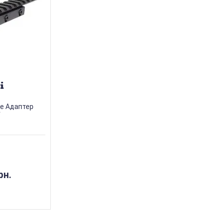
e Адаптер
r
рн.