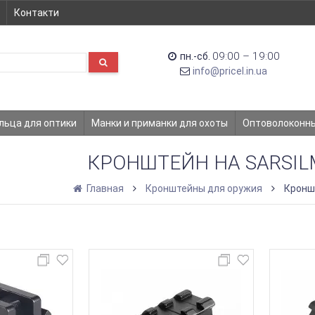
Контакти
09:00 – 19:00
пн.-сб.
info@pricel.in.ua
льца для оптики
Манки и приманки для охоты
Оптоволоконн
КРОНШТЕЙН НА SARSILM
Главная
Кронштейны для оружия
Кронш