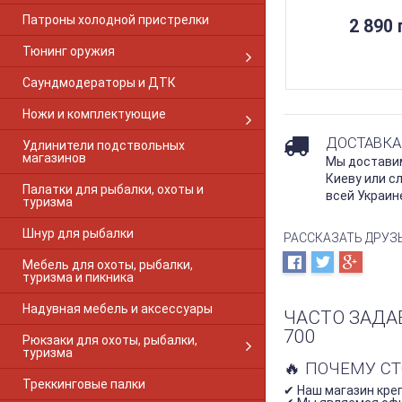
Beretta 92
Патроны холодной пристрелки
2 890 
BERETTA A300
BERETTA A390
Тюнинг оружия
BERETTA A391
Саундмодераторы и ДТК
Beretta AL 391 Урика
BERETTA A400
Ножи и комплектующие
BERETTA ES-100
BERETTA UGB25
ДОСТАВКА
Удлинители подствольных
магазинов
Bernardelli Mega
Мы доставим
Blaser
Киеву или с
Палатки для рыбалки, охоты и
Blaser R8
всей Украин
туризма
Blaser R93
Шнур для рыбалки
Brno SUPER
РАССКАЗАТЬ ДРУЗ
Brno 500
Мебель для охоты, рыбалки,
Brno 800
туризма и пикника
Browning A5
Надувная мебель и аксессуары
Breda Xanthos
ЧАСТО ЗАДА
Browning BAR
700
Рюкзаки для охоты, рыбалки,
Browning Bar 1-PC Gloss
туризма
Browning Bar 2-PC Matte
🔥 ПОЧЕМУ С
Треккинговые палки
Browning BLR
✔ Наш магазин креп