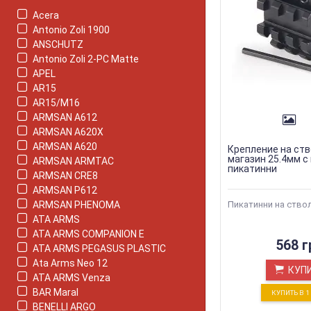
Acera
Antonio Zoli 1900
ANSCHUTZ
Antonio Zoli 2-PC Matte
APEL
AR15
AR15/M16
ARMSAN A612
ARMSAN A620X
ARMSAN A620
Крепление на ств
магазин 25.4мм с
ARMSAN ARMTAC
пикатинни
ARMSAN CRE8
ARMSAN P612
ARMSAN PHENOMA
Пикатинни на ствол
ATA ARMS
ATA ARMS COMPANION E
568 г
ATA ARMS PEGASUS PLASTIC
Ata Arms Neo 12
КУП
ATA ARMS Venza
BAR Maral
КУПИТЬ В 
BENELLI ARGO