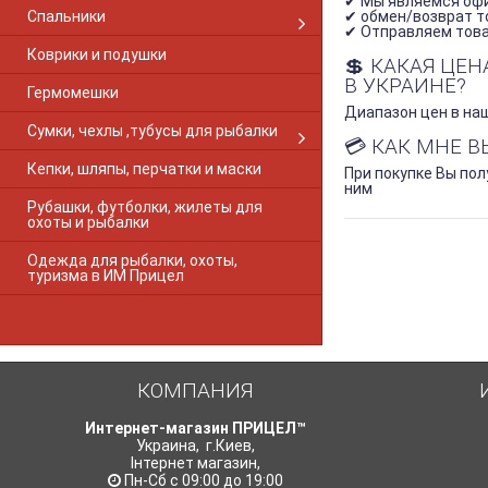
Browning Gold
✔ Мы являемся оф
Спальники
✔ обмен/возврат то
Browning S-A RF 1-PC Gloss
✔ Отправляем товар
Browning European
Коврики и подушки
💲 КАКАЯ ЦЕ
Browning A-Bolt 2-PC Matte
В УКРАИНЕ?
Гермомешки
Browning A-Bolt LR 2-PC Matte
Диапазон цен в наш
Browning Long Action
Сумки, чехлы ,тубусы для рыбалки
Browning M2
💳 КАК МНЕ 
Browning Shot Action
Кепки, шляпы, перчатки и маски
При покупке Вы пол
Browning X-Bolt long
ним
Рубашки, футболки, жилеты для
Browning X-Bolt short
охоты и рыбалки
Browning X-BOLT 2-PC Matte
Canik M2
Одежда для рыбалки, охоты,
туризма в ИМ Прицел
CBL
Cobalt Combo
Cobalt SA28 Explorer
Core SB-PBM.410
Crosman
КОМПАНИЯ
CZ411
CZ452
Интернет-магазин ПРИЦЕЛ™
CZ453
Украина
,
г.Киев
,
CZ-457
Інтернет магазин
,
Пн-Сб с 09:00 до 19:00
CZ512