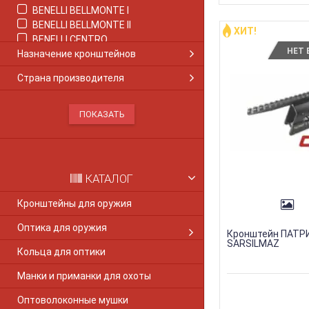
BENELLI BELLMONTE I
BENELLI BELLMONTE IІ
ХИТ!
BENELLI CENTRO
НЕТ 
Назначение кронштейнов
BENELLI COMFORT
BENELLI CRIO COMFORT
Страна производителя
Benelli M1
Benelli M2
BENELLI M2 COMFORT
Benelli M3
Benelli M4
BENELLI MONTEFELTRO
Benelli Nova
КАТАЛОГ
Benelli Super Nova
BENELLI PASION
Кронштейны для оружия
BENELLI RAFAELLO
Оптика для оружия
BENELLI RAFAELLO CRIO
Кронштейн ПАТР
BENELLI SUPER BLACK EAGLE II
SARSILMAZ
Кольца для оптики
BENELLI SUPER SPORT
BENELLI VINCI
Манки и приманки для охоты
BERETTA 1301
Оптоволоконные мушки
Beretta Colt 1911