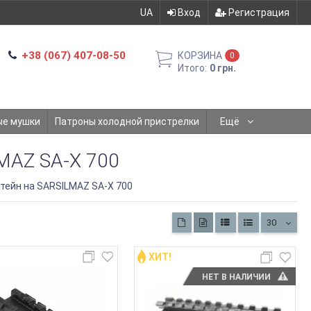
UA
Вход
Регистрация
+38 (067) 407-08-50
КОРЗИНА
0
Итого:
0 грн.
ые мушки
Патроны холодной пристрелки
Ещё
AZ SA-X 700
тейн на SARSILMAZ SA-X 700
30
ХИТ!
НЕТ В НАЛИЧИИ