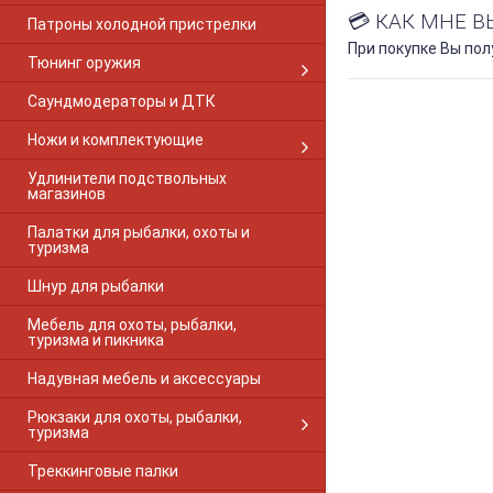
Beretta 92
💳 КАК МНЕ 
Патроны холодной пристрелки
BERETTA A300
При покупке Вы по
BERETTA A390
Тюнинг оружия
BERETTA A391
Саундмодераторы и ДТК
Beretta AL 391 Урика
BERETTA A400
Ножи и комплектующие
BERETTA ES-100
BERETTA UGB25
Удлинители подствольных
магазинов
Bernardelli Mega
Blaser
Палатки для рыбалки, охоты и
Blaser R8
туризма
Blaser R93
Шнур для рыбалки
Brno SUPER
Brno 500
Мебель для охоты, рыбалки,
Brno 800
туризма и пикника
Browning A5
Надувная мебель и аксессуары
Breda Xanthos
Browning BAR
Рюкзаки для охоты, рыбалки,
Browning Bar 1-PC Gloss
туризма
Browning Bar 2-PC Matte
Треккинговые палки
Browning BLR