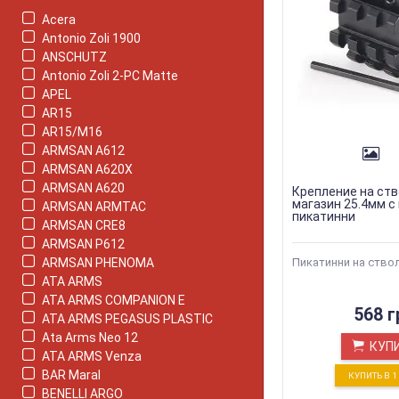
Acera
Antonio Zoli 1900
ANSCHUTZ
Antonio Zoli 2-PC Matte
APEL
AR15
AR15/M16
ARMSAN A612
ARMSAN A620X
ARMSAN A620
Крепление на ств
магазин 25.4мм с
ARMSAN ARMTAC
пикатинни
ARMSAN CRE8
ARMSAN P612
ARMSAN PHENOMA
Пикатинни на ствол
ATA ARMS
ATA ARMS COMPANION E
568 г
ATA ARMS PEGASUS PLASTIC
Ata Arms Neo 12
КУП
ATA ARMS Venza
BAR Maral
КУПИТЬ В 
BENELLI ARGO