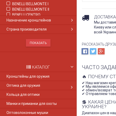
BENELLI BELLMONTE I
BENELLI BELLMONTE IІ
BENELLI CENTRO
ДОСТАВКА
Назначение кронштейнов
BENELLI COMFORT
Мы доставим
BENELLI CRIO COMFORT
Киеву или с
Страна производителя
Benelli M1
всей Украин
Benelli M2
BENELLI M2 COMFORT
РАССКАЗАТЬ ДРУЗ
Benelli M3
Benelli M4
BENELLI MONTEFELTRO
Benelli Nova
ЧАСТО ЗАДА
КАТАЛОГ
Benelli Super Nova
BENELLI PASION
🔥 ПОЧЕМУ С
Кронштейны для оружия
BENELLI RAFAELLO
✔ Наш магазин креп
Оптика для оружия
BENELLI RAFAELLO CRIO
✔ Мы являемся оф
✔ обмен/возврат то
BENELLI SUPER BLACK EAGLE II
✔ Отправляем товар
Кольца для оптики
BENELLI SUPER SPORT
💲 КАКАЯ ЦЕ
BENELLI VINCI
Манки и приманки для охоты
УКРАИНЕ?
BERETTA 1301
Оптоволоконные мушки
Beretta Colt 1911
Диапазон цен в наш