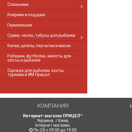
Browning Gold
Спальники
Browning S-A RF 1-PC Gloss
Browning European
Коврики и подушки
Browning A-Bolt 2-PC Matte
Гермомешки
Browning A-Bolt LR 2-PC Matte
Browning Long Action
Сумки, чехлы ,тубусы для рыбалки
Browning M2
Browning Shot Action
Кепки, шляпы, перчатки и маски
Browning X-Bolt long
Рубашки, футболки, жилеты для
Browning X-Bolt short
охоты и рыбалки
Browning X-BOLT 2-PC Matte
Canik M2
Одежда для рыбалки, охоты,
туризма в ИМ Прицел
CBL
Cobalt Combo
Cobalt SA28 Explorer
Core SB-PBM.410
Crosman
КОМПАНИЯ
CZ411
CZ452
Интернет-магазин ПРИЦЕЛ™
CZ453
Украина
,
г.Киев
,
CZ-457
Інтернет магазин
,
Пн-Сб с 09:00 до 19:00
CZ512