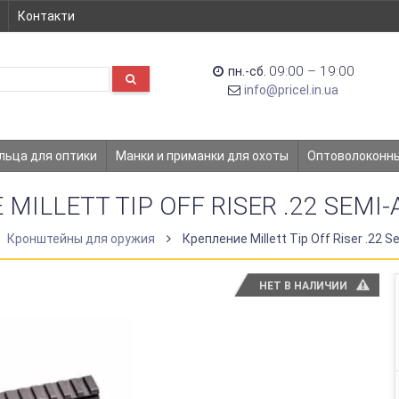
Контакти
09:00 – 19:00
пн.-сб.
info@pricel.in.ua
льца для оптики
Манки и приманки для охоты
Оптоволоконн
MILLETT TIP OFF RISER .22 SEMI
Кронштейны для оружия
Крепление Millett Tip Off Riser .22 
НЕТ В НАЛИЧИИ