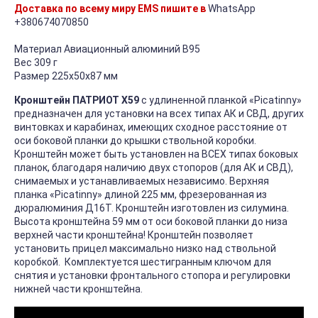
Доставка по всему миру EMS пишите в
WhatsApp
+380674070850
Материал Авиационный алюминий В95
Вес 309 г
Размер 225х50х87 мм
Кронштейн ПАТРИОТ Х59
с удлиненной планкой «Picatinny»
предназначен для установки на всех типах АК и СВД, других
винтовках и карабинах, имеющих сходное расстояние от
оси боковой планки до крышки ствольной коробки.
Кронштейн может быть установлен на ВСЕХ типах боковых
планок, благодаря наличию двух стопоров (для АК и СВД),
снимаемых и устанавливаемых независимо. Верхняя
планка «Picatinny» длиной 225 мм, фрезерованная из
дюралюминия Д16Т. Кронштейн изготовлен из силумина.
Высота кронштейна 59 мм от оси боковой планки до низа
верхней части кронштейна! Кронштейн позволяет
установить прицел максимально низко над ствольной
коробкой. Комплектуется шестигранным ключом для
снятия и установки фронтального стопора и регулировки
нижней части кронштейна.