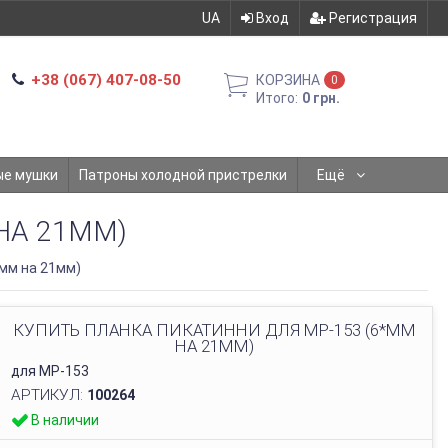
UA
Вход
Регистрация
+38 (067) 407-08-50
КОРЗИНА
0
Итого:
0 грн.
ые мушки
Патроны холодной пристрелки
Ещё
НА 21ММ)
мм на 21мм)
КУПИТЬ ПЛАНКА ПИКАТИННИ ДЛЯ МР-153 (6*ММ
НА 21ММ)
для МР-153
АРТИКУЛ:
100264
В наличии