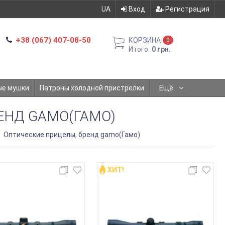
UA
Вход
Регистрация
+38 (067) 407-08-50
КОРЗИНА
0
Итого:
0 грн.
ые мушки
Патроны холодной пристрелки
Ещё
ЕНД GAMO(ГАМО)
Оптические прицелы, бренд gamo(Гамо)
ХИТ!