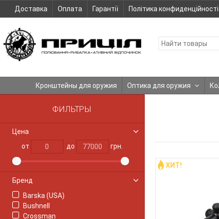
Доставка
Оплата
Гарантії
Політика конфиденційності
Кронштейны для оружия
Оптика для оружия
Ко
ФИЛЬТРЫ
Цена
от
до
грн.
ХИТ!
Бренд
Barska (USA)
Bushnell
Crossman