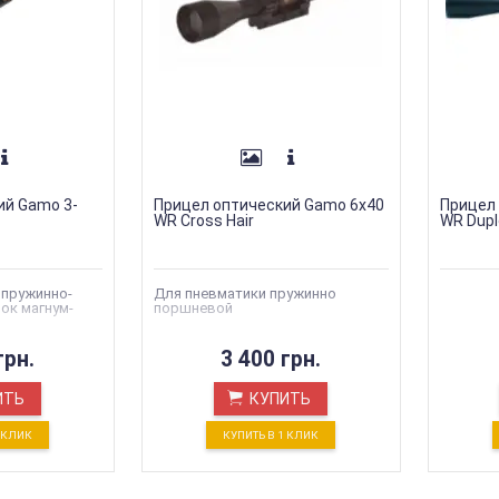
ий Gamo 3-
Прицел оптический Gamo 6х40
Прицел
WR Cross Hair
WR Dupl
 пружинно-
Для пневматики пружинно
ок магнум-
поршневой
грн.
3 400 грн.
ИТЬ
КУПИТЬ
1 КЛИК
КУПИТЬ В 1 КЛИК