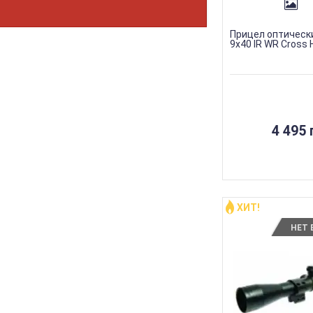
Прицел оптическ
9х40 IR WR Cross H
4 495 
ХИТ!
НЕТ 