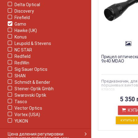
Delta Optical
Discovery
Firefield
Gamo
Hawke (UK)
Konus
Leupold & Stevens
NC STAR
Redfield
Прицел оптическ
9x40 MDAO
RedWin
Sig Sauer Optics
SHAN
Предназначен, для
Schmidt & Bender
поршневых винтов
Steiner-Optik Gmbh
класса
Swarovski Optik
5 350 
Tasco
Vector Optics
КУП
Vortex (USA)
YUKON
КУПИТЬ В 
Цена деления регулировки