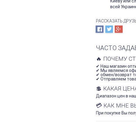
Киеву или с
всей Украин
РАССКАЗАТЬ ДРУЗ
ЧАСТО ЗАДА
🔥 ПОЧЕМУ С
✔ Наш магазин опти
✔ Мы являемся оф
✔ обмен/возврат то
✔ Отправляем товар
💲 КАКАЯ ЦЕ
Диапазон цен в наш
💳 КАК МНЕ 
При покупке Вы по