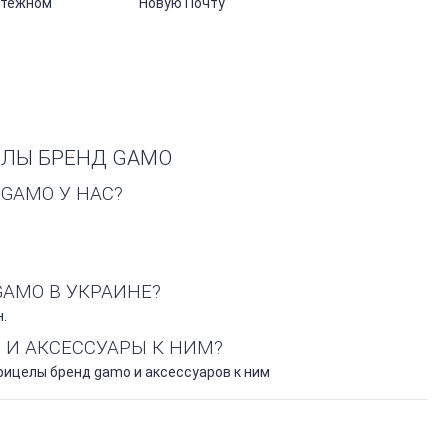
атежном
Новую Почту
ЕЛЫ БРЕНД GAMO
GAMO У НАС?
GAMO В УКРАИНЕ?
.
 И АКСЕССУАРЫ К НИМ?
рицелы бренд gamo и аксессуаров к ним