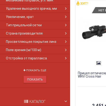
механизма поправок, угл. мин.
ХИТ!
Удаление выходного зрачка, мм
НЕТ 
Увеличение, крат
Тип прицельной сетки
Страна производителя
Просветляющее покрытие линз
Поле зрения (м/100 м)
Отстройка от параллакса
ПОКАЗАТЬ ЕЩЕ
Прицел оптическ
WRV Cross Hair
КАТАЛОГ
2 451 