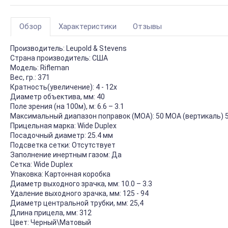
Обзор
Характеристики
Отзывы
Производитель:
Leupold & Stevens
Страна производитель:
США
Модель:
Rifleman
Вес, гр.:
371
Кратность(увеличение):
4 - 12х
Диаметр объектива, мм:
40
Поле зрения (на 100м), м:
6.6 – 3.1
Максимальный диапазон поправок (MOA):
50 MOA (вертикаль) 
Прицельная марка:
Wide Duplex
Посадочный диаметр:
25.4 мм
Подсветка сетки:
Отсутствует
Заполнение инертным газом:
Да
Сетка:
Wide Duplex
Упаковка:
Картонная коробка
Диаметр выходного зрачка, мм:
10.0 – 3.3
Удаление выходного зрачка, мм:
125 - 94
Диаметр центральной трубки, мм:
25,4
Длина прицела, мм:
312
Цвет:
Черный\Матовый