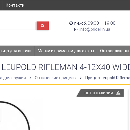
Контакти
09:00 – 19:00
пн.-сб.
info@pricel.in.ua
льца для оптики
Манки и приманки для охоты
Оптоволоконн
LEUPOLD RIFLEMAN 4-12X40 WID
а для оружия
Оптические прицелы
Прицел Leupold Riflema
НЕТ В НАЛИЧИИ