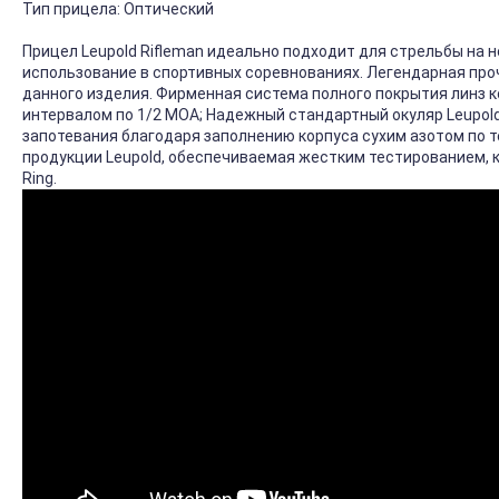
Тип прицела:
Оптический
Прицел Leupold Rifleman идеально подходит для стрельбы на 
использование в спортивных соревнованиях. Легендарная про
данного изделия. Фирменная система полного покрытия линз к
интервалом по 1/2 MOA; Надежный стандартный окуляр Leupol
запотевания благодаря заполнению корпуса сухим азотом по 
продукции Leupold, обеспечиваемая жестким тестированием, 
Ring.