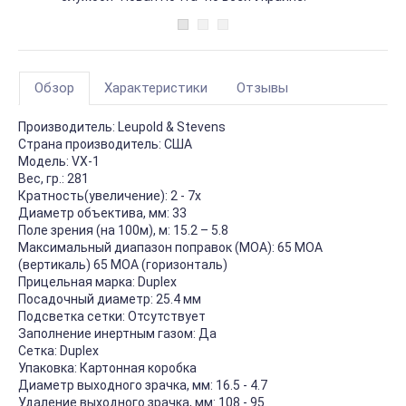
Обзор
Характеристики
Отзывы
Производитель:
Leupold & Stevens
Страна производитель:
США
Модель:
VX-1
Вес, гр.:
281
Кратность(увеличение):
2 - 7х
Диаметр объектива, мм:
33
Поле зрения (на 100м), м:
15.2 – 5.8
Максимальный диапазон поправок (MOA):
65 MOA
(вертикаль) 65 MOA (горизонталь)
Прицельная марка:
Duplex
Посадочный диаметр:
25.4 мм
Подсветка сетки:
Отсутствует
Заполнение инертным газом:
Да
Сетка:
Duplex
Упаковка:
Картонная коробка
Диаметр выходного зрачка, мм:
16.5 - 4.7
Удаление выходного зрачка, мм:
108 - 95