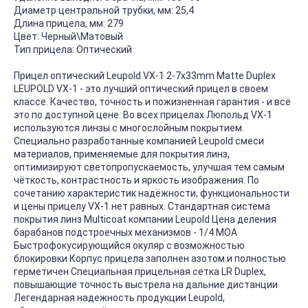
Диаметр центральной трубки, мм:
25,4
Длина прицела, мм:
279
Цвет:
Черный\Матовый
Тип прицела:
Оптический
Прицел оптический Leupold VX-1 2-7х33mm Matte Duplex
LEUPOLD VX-1 - это лучший оптический прицел в своем
классе. Качество, точность и пожизненная гарантия - и всё
это по доступной цене. Во всех прицелах Люпольд VX-1
используются линзы с многослойным покрытием.
Специально разработанные компанией Leupold смеси
материалов, применяемые для покрытия линз,
оптимизируют светопропускаемость, улучшая тем самым
чёткость, контрастность и яркость изображения. По
сочетанию характеристик надёжности, функциональности
и цены прицелу VX-1 нет равных. Стандартная система
покрытия линз Multicoat компании Leupold Цена деления
барабанов подстроечных механизмов - 1/4 MOA
Быстрофокусирующийся окуляр с возможностью
блокировки Корпус прицела заполнен азотом и полностью
герметичен Специальная прицельная сетка LR Duplex,
повышающие точность выстрела на дальние дистанции
Легендарная надежность продукции Leupold,