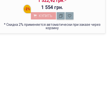
1 522,92 грн.
*
1 554 грн.
КУПИТЬ
*
Скидка 2% применяется автоматически при заказе через
корзину
МАГАЗИН В КИЕВЕ
с 01.01.2022г отгружаем только через Новую Почту