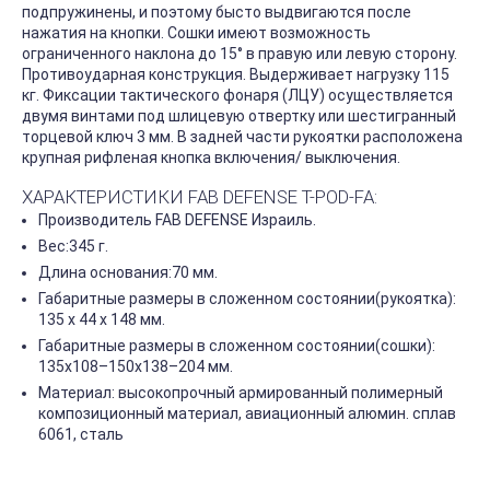
подпружинены, и поэтому бысто выдвигаются после
нажатия на кнопки. Сошки имеют возможность
ограниченного наклона до 15° в правую или левую сторону.
Противоударная конструкция. Выдерживает нагрузку 115
кг. Фиксации тактического фонаря (ЛЦУ) осуществляется
двумя винтами под шлицевую отвертку или шестигранный
торцевой ключ 3 мм. В задней части рукоятки расположена
крупная рифленая кнопка включения/ выключения.
ХАРАКТЕРИСТИКИ FAB DEFENSE T-POD-FA:
Производитель FAB DEFENSE Израиль.
Вес:345 г.
Длина основания:70 мм.
Габаритные размеры в сложенном состоянии(рукоятка):
135 х 44 х 148 мм.
Габаритные размеры в сложенном состоянии(сошки):
135х108–150х138–204 мм.
Материал: высокопрочный армированный полимерный
композиционный материал, авиационный алюмин. сплав
6061, сталь