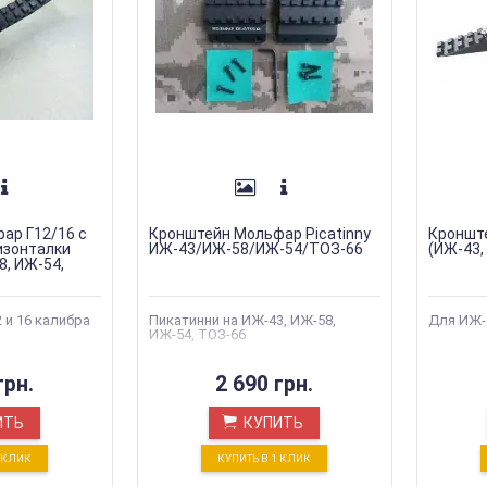
ар Г12/16 с
Кронштейн Мольфар Picatinny
Кроншт
изонталки
ИЖ-43/ИЖ-58/ИЖ-54/ТОЗ-66
(ИЖ-43,
8, ИЖ-54,
 и 16 калибра
Пикатинни на ИЖ-43, ИЖ-58,
Для ИЖ-4
ИЖ-54, ТОЗ-66
грн.
2 690 грн.
ИТЬ
КУПИТЬ
1 КЛИК
КУПИТЬ В 1 КЛИК