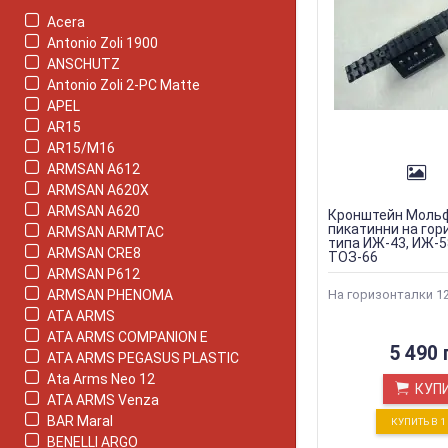
Acera
Antonio Zoli 1900
ANSCHUTZ
Antonio Zoli 2-PC Matte
APEL
AR15
AR15/M16
ARMSAN A612
ARMSAN A620X
ARMSAN A620
Кронштейн Мольф
пикатинни на гор
ARMSAN ARMTAC
типа ИЖ-43, ИЖ-5
ARMSAN CRE8
ТОЗ-66
ARMSAN P612
ARMSAN PHENOMA
На горизонталки 12
ATA ARMS
ATA ARMS COMPANION E
5 490 
ATA ARMS PEGASUS PLASTIC
Ata Arms Neo 12
КУП
ATA ARMS Venza
BAR Maral
КУПИТЬ В 
BENELLI ARGO