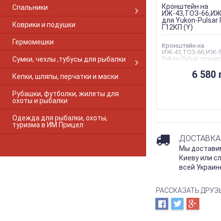
Browning Gold
Кронштейн на
Спальники
Browning S-A RF 1-PC Gloss
ИЖ-43,ТОЗ-66,ИЖ
для Yukon-Pulsar
Browning European
Коврики и подушки
Г12КП (Y)
Browning A-Bolt 2-PC Matte
Гермомешки
Browning A-Bolt LR 2-PC Matte
Кронштейн на
Browning Long Action
ИЖ-43,ТОЗ-66,ИЖ-5
Yukon-Pulsar прице
Сумки, чехлы ,тубусы для рыбалки
Browning M2
Патриот Г12КП (Y)
Browning Shot Action
6 580 
Кепки, шляпы, перчатки и маски
Browning X-Bolt long
Рубашки, футболки, жилеты для
Browning X-Bolt short
охоты и рыбалки
Browning X-BOLT 2-PC Matte
Canik M2
Одежда для рыбалки, охоты,
туризма в ИМ Прицел
CBL
Cobalt Combo
ДОСТАВКА
Cobalt SA28 Explorer
Мы доставим
Core SB-PBM.410
Киеву или с
Crosman
всей Украин
CZ411
CZ452
РАССКАЗАТЬ ДРУЗ
CZ453
CZ-457
CZ512