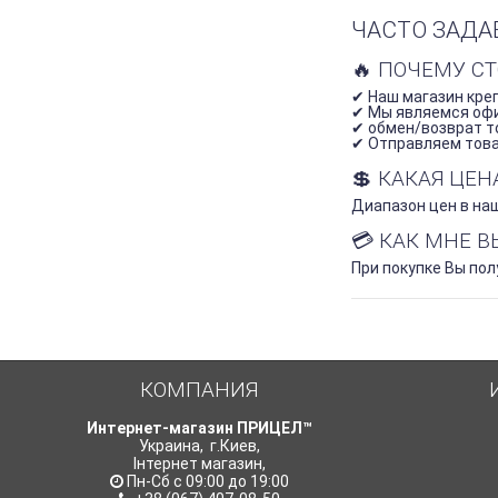
CZ 455
ЧАСТО ЗАДА
CZ-527
CZ527
🔥 ПОЧЕМУ С
CZ 537
✔ Наш магазин креп
CZ550
✔ Мы являемся оф
✔ обмен/возврат то
CZ-550
✔ Отправляем товар
CZ 557
💲 КАКАЯ ЦЕ
CZ-555
CZ 584
Диапазон цен в наш
CZ-600
💳 КАК МНЕ 
CZ-600 American
При покупке Вы по
CZ 600 American 6.5mm
Creedmoo
CZ-600 Lux
CZ 600 Range 6 mm Creedmoor
DEDAL
Dentler
КОМПАНИЯ
Drilling MG-92
Интернет-магазин ПРИЦЕЛ™
DORUK ETERNAL POSEIDON
Украина
,
г.Киев
,
FABARM Dual
Інтернет магазин
,
FABARM Lion H368
Пн-Сб с 09:00 до 19:00