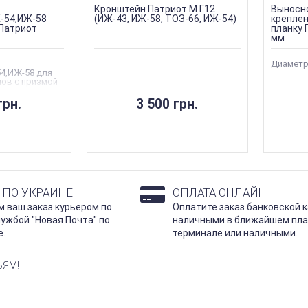
Кронштейн Патриот М Г12
Выносн
-54,ИЖ-58
(ИЖ-43, ИЖ-58, ТОЗ-66, ИЖ-54)
креплен
 Патриот
планку 
мм
Диаметр
4,ИЖ-58 для
лов с призмой
грн.
3 500 грн.
 ПО УКРАИНЕ
ОПЛАТА ОНЛАЙН
 ваш заказ курьером по
Оплатите заказ банковской к
лужбой "Новая Почта" по
наличными в ближайшем пл
е.
терминале или наличными.
ЬЯМ!