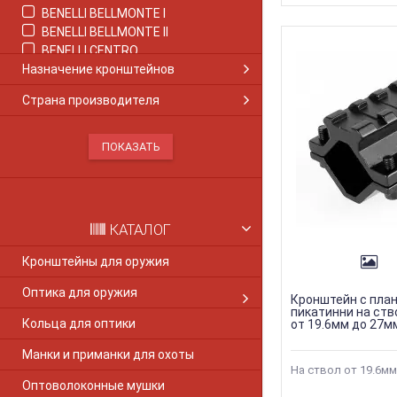
BENELLI BELLMONTE I
BENELLI BELLMONTE IІ
BENELLI CENTRO
Назначение кронштейнов
BENELLI COMFORT
BENELLI CRIO COMFORT
Страна производителя
Benelli M1
Benelli M2
BENELLI M2 COMFORT
Benelli M3
Benelli M4
BENELLI MONTEFELTRO
Benelli Nova
КАТАЛОГ
Benelli Super Nova
BENELLI PASION
Кронштейны для оружия
BENELLI RAFAELLO
Оптика для оружия
BENELLI RAFAELLO CRIO
Кронштейн с пла
BENELLI SUPER BLACK EAGLE II
пикатинни на ст
Кольца для оптики
от 19.6мм до 27м
BENELLI SUPER SPORT
BENELLI VINCI
Манки и приманки для охоты
BERETTA 1301
На ствол от 19.6м
Оптоволоконные мушки
Beretta Colt 1911