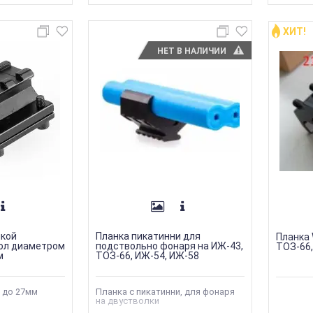
ХИТ!
НЕТ В НАЛИЧИИ
нкой
Планка пикатинни для
Планка 
вол диаметром
подствольно фонаря на ИЖ-43,
ТОЗ-66,
м
ТОЗ-66, ИЖ-54, ИЖ-58
м до 27мм
Планка с пикатинни, для фонаря
на двустволки