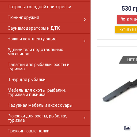
Beretta 92
Патроны холодной пристрелки
530 г
BERETTA A300
BERETTA A390
Тюнинг оружия
КУП
BERETTA A391
Саундмодераторы и ДТК
Beretta AL 391 Урика
КУПИТЬ В 
BERETTA A400
Ножи и комплектующие
BERETTA ES-100
BERETTA UGB25
Удлинители подствольных
магазинов
Bernardelli Mega
Blaser
НЕТ 
Палатки для рыбалки, охоты и
Blaser R8
туризма
Blaser R93
Шнур для рыбалки
Brno SUPER
Brno 500
Мебель для охоты, рыбалки,
Brno 800
туризма и пикника
Browning A5
Надувная мебель и аксессуары
Breda Xanthos
Browning BAR
Рюкзаки для охоты, рыбалки,
Browning Bar 1-PC Gloss
туризма
Browning Bar 2-PC Matte
Треккинговые палки
Browning BLR