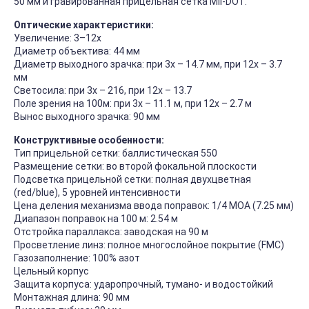
50 мм и гравированная прицельная сетка Mil-DOT.
Оптические характеристики:
Увеличение: 3–12x
Диаметр объектива: 44 мм
Диаметр выходного зрачка: при 3х – 14.7 мм, при 12х – 3.7
мм
Светосила: при 3х – 216, при 12х – 13.7
Поле зрения на 100м: при 3х – 11.1 м, при 12х – 2.7 м
Вынос выходного зрачка: 90 мм
Конструктивные особенности:
Тип прицельной сетки: баллистическая 550
Размещение сетки: во второй фокальной плоскости
Подсветка прицельной сетки: полная двухцветная
(red/blue), 5 уровней интенсивности
Цена деления механизма ввода поправок: 1/4 MOA (7.25 мм)
Диапазон поправок на 100 м: 2.54 м
Отстройка параллакса: заводская на 90 м
Просветление линз: полное многослойное покрытие (FMC)
Газозаполнение: 100% азот
Цельный корпус
Защита корпуса: ударопрочный, тумано- и водостойкий
Монтажная длина: 90 мм