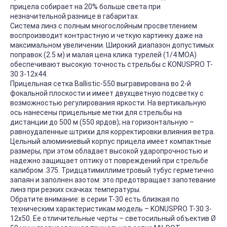
прицела собирает на 20% больше света при
незначительной разнице в габаритах.
Система линз с полным многослойным просветлением
воспроизводит контрастную и четкую картинку даже на
максимальном увеличении. Широкий диапазон допустимых
поправок (2.5 м) и малая цена клика турелей (1/4 MOA)
обеспечивают высокую точность стрельбы с KONUSPRO T-
30 3-12x44.
Прицельная сетка Ballistic-550 выгравирована во 2-й
фокальной плоскости и имеет двухцветную подсветку с
возможностью регулирования яркости. На вертикальную
ось нанесены прицельные метки для стрельбы на
дистанции до 500 м (550 ярдов); на горизонтальную –
равноудаленные штрихи для корректировки влияния ветра.
Цельный алюминиевый корпус прицела имеет компактные
размеры, при этом обладает высокой ударопрочностью и
надежно защищает оптику от повреждений при стрельбе
калибром .375. Тридцатимиллиметровый тубус герметично
запаян и заполнен азотом: это предотвращает запотевание
линз при резких скачках температуры.
Обратите внимание: в серии T-30 есть близкая по
техническим характеристикам модель – KONUSPRO T-30 3-
12x50. Ее отличительные черты – светосильный объектив Ø