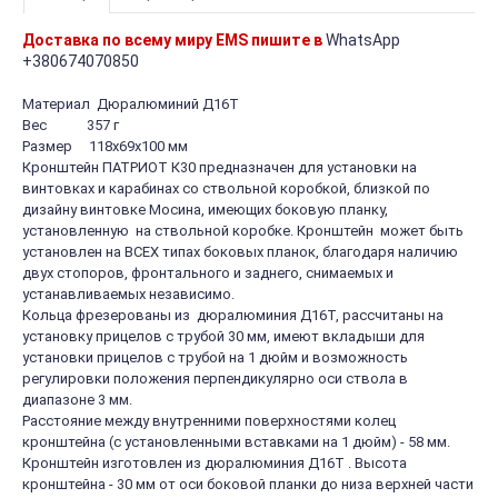
Доставка по всему миру EMS пишите в
WhatsApp
+380674070850
Материал Дюралюминий Д16Т
Вес 357 г
Размер 118х69х100 мм
Кронштейн ПАТРИОТ К30 предназначен для установки на
винтовках и карабинах со ствольной коробкой, близкой по
дизайну винтовке Мосина, имеющих боковую планку,
установленную на ствольной коробке. Кронштейн может быть
установлен на ВСЕХ типах боковых планок, благодаря наличию
двух стопоров, фронтального и заднего, снимаемых и
устанавливаемых независимо.
Кольца фрезерованы из дюралюминия Д16Т, рассчитаны на
установку прицелов с трубой 30 мм, имеют вкладыши для
установки прицелов с трубой на 1 дюйм и возможность
регулировки положения перпендикулярно оси ствола в
диапазоне 3 мм.
Расстояние между внутренними поверхностями колец
кронштейна (с установленными вставками на 1 дюйм) - 58 мм.
Кронштейн изготовлен из дюралюминия Д16Т . Высота
кронштейна - 30 мм от оси боковой планки до низа верхней части