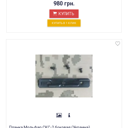
980 грн.
КУПИТЬ
КУПИТЬ В 1 КЛИК
Планка Мольфар СКС-2 боковая (Украина)