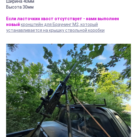
Ширина 40мм
Высота 30мм
Если ласточкин хвост отсутствует - нами выполнен
новый
кронштейн для Браунинг М2, который
устанавливается на крышку ствольной коробки