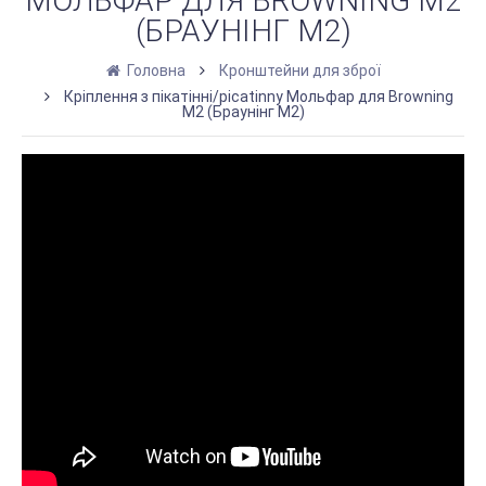
МОЛЬФАР ДЛЯ BROWNING M2
(БРАУНІНГ М2)
Головна
Кронштейни для зброї
Кріплення з пікатінні/picatinny Мольфар для Browning
M2 (Браунінг М2)