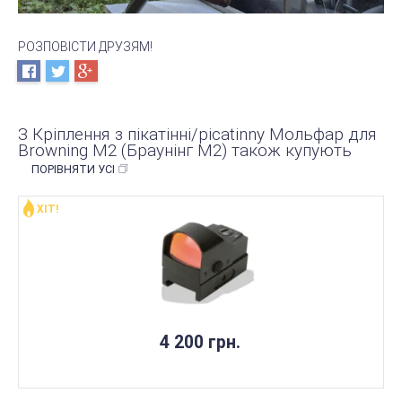
РОЗПОВІСТИ ДРУЗЯМ!
З Кріплення з пікатінні/picatinny Мольфар для
Browning M2 (Браунінг М2) також купують
ПОРІВНЯТИ УСІ
ХІТ!
4 200 грн.