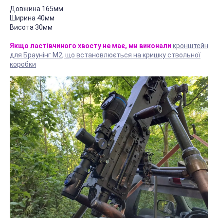
Довжина 165мм
Ширина 40мм
Висота 30мм
Якщо ластівчиного хвосту не має, ми виконали
кронштейн
для Браунінг М2, що встановлюється на кришку ствольної
коробки