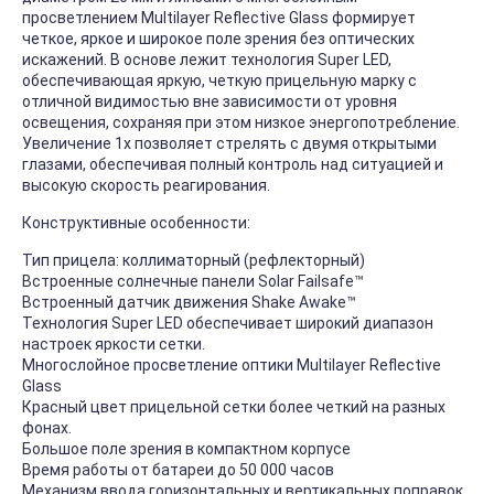
просветлением Multilayer Reflective Glass формирует
четкое, яркое и широкое поле зрения без оптических
искажений. В основе лежит технология Super LED,
обеспечивающая яркую, четкую прицельную марку с
отличной видимостью вне зависимости от уровня
освещения, сохраняя при этом низкое энергопотребление.
Увеличение 1x позволяет стрелять с двумя открытыми
глазами, обеспечивая полный контроль над ситуацией и
высокую скорость реагирования.
Конструктивные особенности:
Тип прицела: коллиматорный (рефлекторный)
Встроенные солнечные панели Solar Failsafe™
Встроенный датчик движения Shake Awake™
Технология Super LED обеспечивает широкий диапазон
настроек яркости сетки.
Многослойное просветление оптики Multilayer Reflective
Glass
Красный цвет прицельной сетки более четкий на разных
фонах.
Большое поле зрения в компактном корпусе
Время работы от батареи до 50 000 часов
Механизм ввода горизонтальных и вертикальных поправок