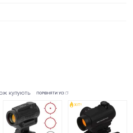
акож купують
ПОРІВНЯТИ УСІ
ХІТ!