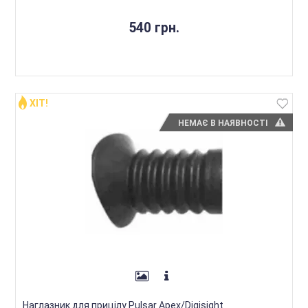
540 грн.
ХІТ!
НЕМАЄ В НАЯВНОСТІ
Наглазник для прицілу Pulsar Apex/Digisight