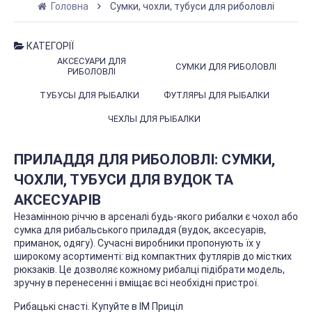
Головна
Сумки, чохли, тубуси для риболовлі
КАТЕГОРІЇ
АКСЕСУАРИ ДЛЯ
СУМКИ ДЛЯ РИБОЛОВЛІ
РИБОЛОВЛІ
ТУБУСЫ ДЛЯ РЫБАЛКИ
ФУТЛЯРЫ ДЛЯ РЫБАЛКИ
ЧЕХЛЫ ДЛЯ РЫБАЛКИ
ПРИЛАДДЯ ДЛЯ РИБОЛОВЛІ: СУМКИ,
ЧОХЛИ, ТУБУСИ ДЛЯ ВУДОК ТА
АКСЕСУАРІВ
Незамінною річчю в арсеналі будь-якого рибалки є чохол або
сумка для рибальського приладдя (вудок, аксесуарів,
приманок, одягу). Сучасні виробники пропонують їх у
широкому асортименті: від компактних футлярів до містких
рюкзаків. Це дозволяє кожному рибалці підібрати модель,
зручну в перенесенні і вміщає всі необхідні пристрої.
Рибацькі снасті. Купуйте в ІМ Приціл