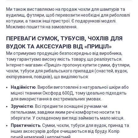
Ми також виставляємо на продаж чохли для шампурів та
вудилищ, футляри, щоб перевозити необхідні для риболовлі
котушки, а також інші пристрої. Є подарункові моделі.
Можливо пошиття на замовлення.
ПЕРЕВАГИ СУМОК, ТУБУСІВ, ЧОХЛІВ ДЛЯ
ВУДОК ТА АКСЕСУАРІВ ВІД «ПРИЦІЛ»
Ми отримуємо продукцію безпосередньо від виробника,
тому гарантуємо високу якість товару, що реалізується.
Інтернет-магазин «Приціл» пропонує купити сумки, футляри,
чохли, тубуси для рибальського приладдя (снастей, вудок,
екіпірування, повідків), що виділяються:
Надійністю
. Вироби виготовлені з натуральної шкіри або
міцної тканини Оксфорд 600Д, тому ідеально підходять
для використання в екстремальних умовах.
Зручністю
. Всі предмети оснащені ручками чи
петельками, завдяки яким речі комфортно носити та
зберігати. У складеному вигляді займають мало місця.
Практичність
. Сумки, чохли, тубуси для вудок, принад та
інших аксесуарів добре очищаються від бруду. Колір
речей немаркий і непомітний.