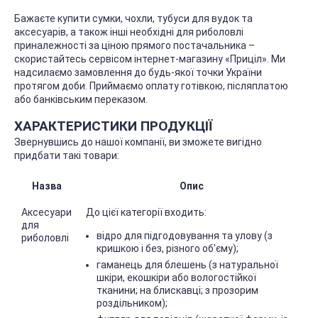
Бажаєте купити сумки, чохли, тубуси для вудок та
аксесуарів, а також інші необхідні для риболовлі
приналежності за ціною прямого постачальника –
скористайтесь сервісом інтернет-магазину «Приціл». Ми
надсилаємо замовлення до будь-якої точки України
протягом доби. Приймаємо оплату готівкою, післяплатою
або банківським переказом.
ХАРАКТЕРИСТИКИ ПРОДУКЦІЇ
Звернувшись до нашої компанії, ви зможете вигідно
придбати такі товари:
Назва
Опис
Аксесуари
До цієї категорії входить:
для
відро для підгодовування та улову (з
риболовлі
кришкою і без, різного об'єму);
гаманець для блешень (з натуральної
шкіри, екошкіри або вологостійкої
тканини; на блискавці; з прозорим
роздільником);