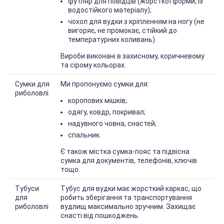
футляр для повідців (жорсткої форми, із
водостійкого матеріалу);
чохол для вудки з кріпленням на ногу (не
вигоряє, не промокає, стійкий до
температурних коливань).
Вироби виконані в захисному, коричневому
та сірому кольорах.
Сумки для
Ми пропонуємо сумки для:
риболовлі
коропових мішків;
одягу, ковдр, покривал;
надувного човна, снастей;
спальник.
Є також містка сумка-пояс та підвісна
сумка для документів, телефонів, ключів
тощо.
Тубуси
Тубус для вудки має жорсткий каркас, що
для
робить зберігання та транспортування
риболовлі
вудлищ максимально зручним. Захищає
снасті від пошкоджень.