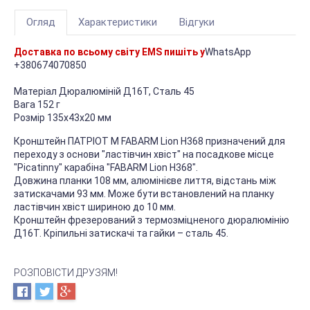
Огляд
Характеристики
Відгуки
Доставка по всьому світу EMS пишіть у
WhatsApp
+380674070850
Матеріал Дюралюміній Д16Т, Сталь 45
Вага 152 г
Розмір 135х43х20 мм
Кронштейн ПАТРІОТ М FABARM Lion H368 призначений для
переходу з основи "ластівчин хвіст" на посадкове місце
"Picatinny" карабіна "FABARM Lion H368".
Довжина планки 108 мм, алюмінієве лиття, відстань між
затискачами 93 мм. Може бути встановлений на планку
ластівчин хвіст шириною до 10 мм.
Кронштейн фрезерований з термозміцненого дюралюмінію
Д16Т. Кріпильні затискачі та гайки – сталь 45.
РОЗПОВІСТИ ДРУЗЯМ!