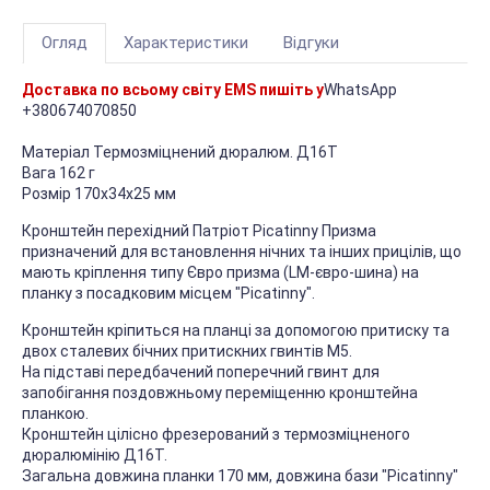
Огляд
Характеристики
Відгуки
Доставка по всьому світу EMS пишіть у
WhatsApp
+380674070850
Матеріал Термозміцнений дюралюм. Д16Т
Вага 162 г
Розмір 170х34х25 мм
Кронштейн перехідний Патріот Picatinny Призма
призначений для встановлення нічних та інших прицілів, що
мають кріплення типу Євро призма (LM-євро-шина) на
планку з посадковим місцем "Picatinny".
Кронштейн кріпиться на планці за допомогою притиску та
двох сталевих бічних притискних гвинтів М5.
На підставі передбачений поперечний гвинт для
запобігання поздовжньому переміщенню кронштейна
планкою.
Кронштейн цілісно фрезерований з термозміцненого
дюралюмінію Д16Т.
Загальна довжина планки 170 мм, довжина бази "Picatinny"