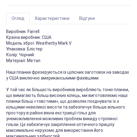
Огляд
Характеристики
Відгуки
Виробник:
Farrell
Країна виробник:
США
Модель зброї:
Weatherby Mark V
Упаковка:
Блістер
Колір:
Чорний
Матеріал:
Метал
Наші планки фрезеруються із цілісних заготовок на заводах
у США виключно американськими фахівцями.
У той час як більшість виробників виробляють тонкі планки,
що вимагають більш високих кілець, ми виготовляємо наші
планки більш «товстими», що дозволяє поєднувати їх з
кільцями невеликої висоти та забезпечує більше вільного
простору в районі вікна екстракції гільз для
унеможливлення можливих проблем викиду стріляної
гільзи. Це забезпечує закріплення оптичного прицілу
максимально нерухомо для використання його
максимальних здібностей.