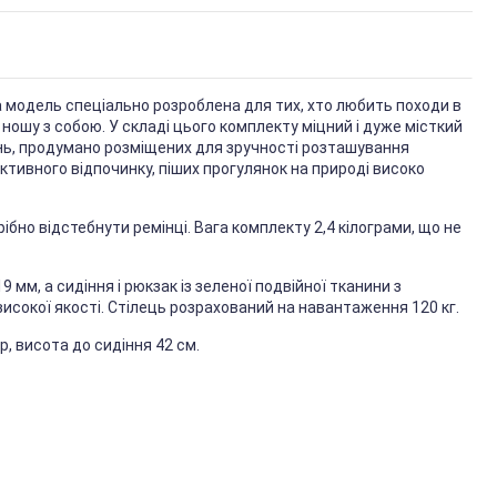
а модель спеціально розроблена для тих, хто любить походи в
є ношу з собою. У складі цього комплекту міцний і дуже місткий
ишень, продумано розміщених для зручності розташування
ктивного відпочинку, піших прогулянок на природі високо
бно відстебнути ремінці. Вага комплекту 2,4 кілограми, що не
мм, а сидіння і рюкзак із зеленої подвійної тканини з
исокої якості. Стілець розрахований на навантаження 120 кг.
 висота до сидіння 42 см.