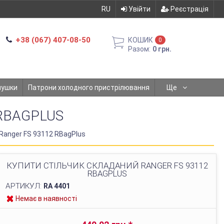
RU
Увійти
Реєстрація
+38 (067) 407-08-50
КОШИК
0
Разом:
0 грн.
мушки
Патрони холодного пристрілювання
Ще
RBAGPLUS
Ranger FS 93112 RBagPlus
КУПИТИ СТІЛЬЧИК СКЛАДАНИЙ RANGER FS 93112
RBAGPLUS
АРТИКУЛ:
RA 4401
Немає в наявності