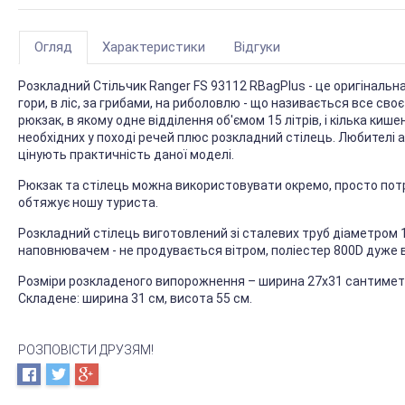
Огляд
Характеристики
Відгуки
Розкладний Стільчик Ranger FS 93112 RBagPlus - це оригінальн
гори, в ліс, за грибами, на риболовлю - що називається все сво
рюкзак, в якому одне відділення об'ємом 15 літрів, і кілька к
необхідних у поході речей плюс розкладний стілець. Любителі а
цінують практичність даної моделі.
Рюкзак та стілець можна використовувати окремо, просто потрі
обтяжує ношу туриста.
Розкладний стілець виготовлений зі сталевих труб діаметром 19 
наповнювачем - не продувається вітром, поліестер 800D дуже в
Розміри розкладеного випорожнення – ширина 27х31 сантиметр,
Складене: ширина 31 см, висота 55 см.
РОЗПОВІСТИ ДРУЗЯМ!