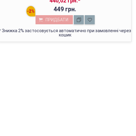
440,02 грн.
*
449 грн.
ПРИДБАТИ
*
Знижка 2% застосовується автоматично при замовленні через
кошик
МАГАЗИН У КИЄВІ
з 01.01.2022г відвантажуємо тільки через Нову Пошту