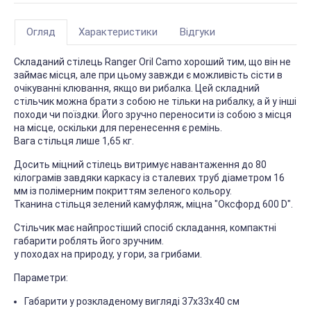
Огляд
Характеристики
Відгуки
Складаний стілець Ranger Oril Camo хороший тим, що він не
займає місця, але при цьому завжди є можливість сісти в
очікуванні клювання, якщо ви рибалка. Цей складний
стільчик можна брати з собою не тільки на рибалку, а й у інші
походи чи поїздки. Його зручно переносити із собою з місця
на місце, оскільки для перенесення є ремінь.
Вага стільця лише 1,65 кг.
Досить міцний стілець витримує навантаження до 80
кілограмів завдяки каркасу із сталевих труб діаметром 16
мм із полімерним покриттям зеленого кольору.
Тканина стільця зелений камуфляж, міцна "Оксфорд 600 D".
Стільчик має найпростіший спосіб складання, компактні
габарити роблять його зручним.
у походах на природу, у гори, за грибами.
Параметри:
Габарити у розкладеному вигляді 37х33х40 см