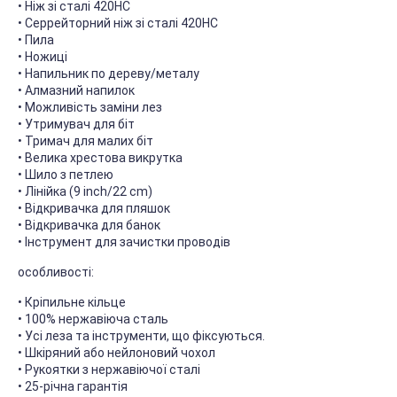
• Ніж зі сталі 420HC
• Серрейторний ніж зі сталі 420HC
• Пила
• Ножиці
• Напильник по дереву/металу
• Алмазний напилок
• Можливість заміни лез
• Утримувач для біт
• Тримач для малих біт
• Велика хрестова викрутка
• Шило з петлею
• Лінійка (9 inch/22 cm)
• Відкривачка для пляшок
• Відкривачка для банок
• Інструмент для зачистки проводів
особливості:
• Кріпильне кільце
• 100% нержавіюча сталь
• Усі леза та інструменти, що фіксуються.
• Шкіряний або нейлоновий чохол
• Рукоятки з нержавіючої сталі
• 25-річна гарантія