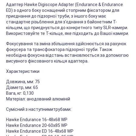
Адаптер Hawke Digiscope Adapter (Endurance & Endurance
ED) з одного боку оснащений стопрним фіксатором для
приєднання до підзорної труби, з іншого боку має
стандартне різьблення для з'єднання з байонетним T-
кільцем, що приєднується до конкретного типу SLR-камери.
Використовуйте те T-кільце, яке підходить до Вашої камери.
Фокусування та зміна збільшення здійснюється за рахунок
фокусера та трансфокатора підзорної труби. Також
необхідна фокусна відстань встановлюється за допомогою
висувного фіксованого кільця адаптера.
Характеристики
Довжина, мм: 75
Діаметр, мм: 65
Вага, кг: 0,130
Матеріал: анодований алюміній
Сумісний з наступнимитрубами:
Hawke Endurance 16-48x68 WP
Hawke Endurance 20-60x85 WP
Hawke Endurance ED 16-48x68 WP