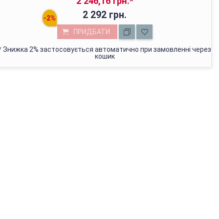
2 246,16 грн.
*
2 292 грн.
ПРИДБАТИ
*
Знижка 2% застосовується автоматично при замовленні через
кошик
МАГАЗИН У КИЄВІ
з 01.01.2022г відвантажуємо тільки через Нову Пошту