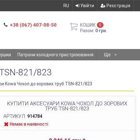
RU
Увійти
Реєстрація
+38 (067) 407-08-50
КОШИК
0
Разом:
0 грн.
мушки
Патрони холодного пристрілювання
Ще
TSN-821/823
ри Kowa Чохол до зорових труб TSN-821/823
КУПИТИ АКСЕСУАРИ KOWA ЧОХОЛ ДО ЗОРОВИХ
ТРУБ TSN-821/823
АРТИКУЛ:
914784
Немає в наявності