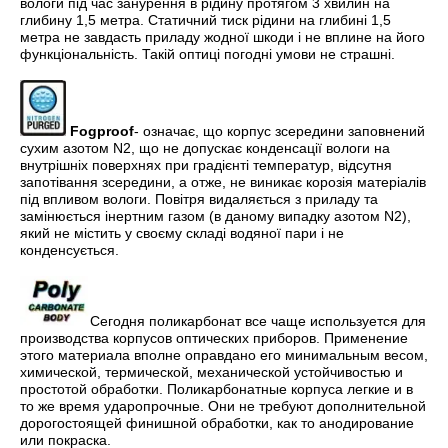
вологи під час занурення в рідину протягом 3 хвилин на
глибину 1,5 метра. Статичний тиск рідини на глибині 1,5
метра не завдасть приладу жодної шкоди і не вплине на його
функціональність. Такій оптиці погодні умови не страшні.
Fogproof
- означає, що корпус зсередини заповнений
сухим азотом N2, що не допускає конденсації вологи на
внутрішніх поверхнях при градієнті температур, відсутня
запотівання зсередини, а отже, не виникає корозія матеріалів
під впливом вологи. Повітря видаляється з приладу та
замінюється інертним газом (в даному випадку азотом N2),
який не містить у своєму складі водяної пари і не
конденсується.
Сегодня поликарбонат все чаще используется для
производства корпусов оптических приборов. Применение
этого материала вполне оправдано его минимальным весом,
химической, термической, механической устойчивостью и
простотой обработки. Поликарбонатные корпуса легкие и в
то же время ударопрочные. Они не требуют дополнительной
дорогостоящей финишной обработки, как то анодирование
или покраска.