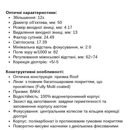
Оптичні характеристики:
Збільшення: 12x
Діаметр об'єктива, мм: 50
Розмір вихідної зіниці, мм: 4.17
Видалення вихідної зіниці, мм: 13
Фактор сутінків: 24.49
Світлосила: 17.39
Мінімальна відстань фокусування, м: 2.0
Поле зору м/1000 м: 82
Регулювання міжосьової відстані, мм: 62÷74
Корекція діоптрію: +5/-5
Конструктивні особливості:
Оптична конструкція: призма Roof
Лінзи: з повним багатошаровим покриттям, що
просвітлює (Fully Multi coated)
Призми: BAK4
Водостійкість: 100% водонепроникний корпус
Захист від запотівання: завдяки герметичності та
заповненню корпусу азотом
Фокусування: центральним колесом та кільцем корекції
діоптрії
Корпус: полікарбонат із протиковзким гумовим покриттям
Поворотно-висувні наочники з декількома фіксованими