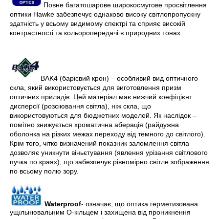
Повне багатошарове широкосмугове просвітлення
оптики Hawke забезпечує однаково високу світлопропускну
здатність у всьому видимому спектрі та сприяє високій
контрастності та кольоропередачі в природних тонах.
BAK4 (барієвий крон) – особливий вид оптичного
скла, який використовується для виготовлення призм
оптичних приладів. Цей матеріал має нижчий коефіцієнт
дисперсії (розсіювання світла), ніж скла, що
використовуються для бюджетних моделей. Як наслідок –
помітно знижується хроматична аберація (райдужна
оболонка на різких межах переходу від темного до світлого).
Крім того, чітко визначений показник заломлення світла
дозволяє уникнути віньєтування (явлення урізання світлового
пучка по краях), що забезпечує рівномірно світле зображення
по всьому полю зору.
Waterproof
- означає, що оптика герметизована
ущільнювальним О-кільцем і захищена від проникнення