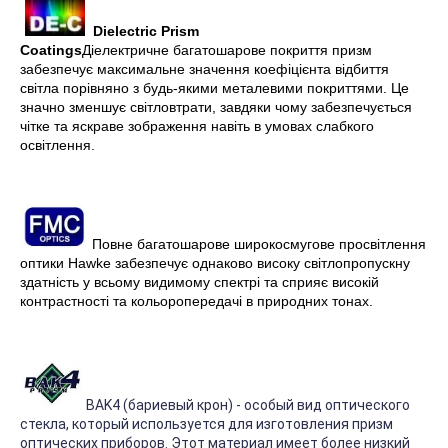
Dielectric Prism
Coatings
Діелектричне
багатошарове покриття призм
забезпечує максимальне значення коефіцієнта відбиття
світла порівняно з будь-якими металевими покриттями. Це
значно зменшує світловтрати, завдяки чому забезпечується
чітке та яскраве зображення навіть в умовах слабкого
освітлення.
Повне багатошарове широкосмугове просвітлення
оптики Hawke забезпечує однаково високу світлопропускну
здатність у всьому видимому спектрі та сприяє високій
контрастності та кольоропередачі в природних тонах.
BAK4 (бариевый крон) - особый вид оптического
стекла, который используется для изготовления призм
оптических приборов. Этот материал имеет более низкий