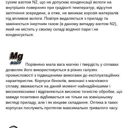
сухим азотом N2, що не допускає конденсації вологи на
внутрішніх поверхнях при градієнті температур, відсутня
запітніння зсередини, а отже, не виникає корозія матеріалів
під впливом вологи. Повітря видаляється з приладу та
замінюється інертним газом (в даному випадку азотом N2),
який не містить у своєму складі водяної пари і не
конденсується.
Порівняно мала вага магнію і твердість у сплавах
дозволяє його використовується в різних галузях
промисловості з підвищеними вимогами до експлуатаційних
характеристик. Корпуси біноклів, виконані з магнієвого
сплаву, вважаються на даний момент найнадійнішими і
високоякісними і відрізняються високою точністю обробки, що
завжди позитивно відбивається не тільки на зовнішньому
вигляді приладу, але і як кінцеве складання. Оптика в таких
корпусах послужить протягом максимально тривалого часу.