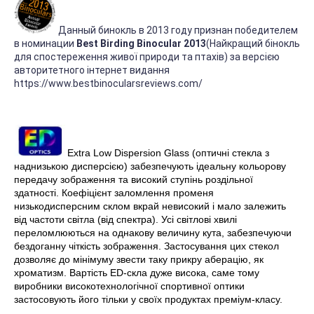
Данный бинокль в 2013 году признан победителем
в номинации
Best Birding Binocular 2013
(Найкращий бінокль
для спостереження живої природи та птахів) за версією
авторитетного інтернет видання
https://www.bestbinocularsreviews.com/
Extra Low Dispersion Glass (оптичні стекла з
наднизькою дисперсією) забезпечують ідеальну кольорову
передачу зображення та високий ступінь роздільної
здатності. Коефіцієнт заломлення променя
низькодисперсним склом вкрай невисокий і мало залежить
від частоти світла (від спектра). Усі світлові хвилі
переломлюються на однакову величину кута, забезпечуючи
бездоганну чіткість зображення. Застосування цих стекол
дозволяє до мінімуму звести таку прикру аберацію, як
хроматизм. Вартість ED-скла дуже висока, саме тому
виробники високотехнологічної спортивної оптики
застосовують його тільки у своїх продуктах преміум-класу.