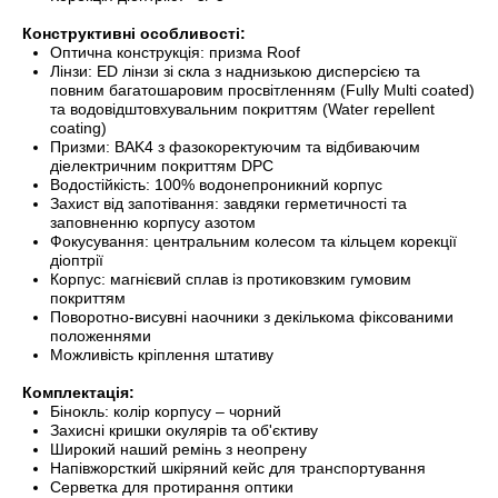
Конструктивні особливості:
Оптична конструкція: призма Roof
Лінзи: ED лінзи зі скла з наднизькою дисперсією та
повним багатошаровим просвітленням (Fully Multi coated)
та водовідштовхувальним покриттям (Water repellent
coating)
Призми: BAK4 з фазокоректуючим та відбиваючим
діелектричним покриттям DPC
Водостійкість: 100% водонепроникний корпус
Захист від запотівання: завдяки герметичності та
заповненню корпусу азотом
Фокусування: центральним колесом та кільцем корекції
діоптрії
Корпус: магнієвий сплав із протиковзким гумовим
покриттям
Поворотно-висувні наочники з декількома фіксованими
положеннями
Можливість кріплення штативу
Комплектація:
Бінокль: колір корпусу – чорний
Захисні кришки окулярів та об'єктиву
Широкий наший ремінь з неопрену
Напівжорсткий шкіряний кейс для транспортування
Серветка для протирання оптики