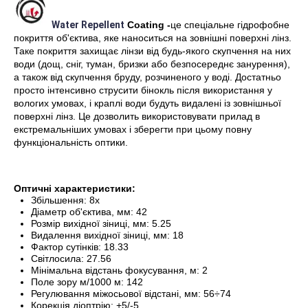
Water Repellent
Coating -
це спеціальне гідрофобне
покриття об'єктива, яке наноситься на зовнішні поверхні лінз.
Таке покриття захищає лінзи від будь-якого скупчення на них
води (дощ, сніг, туман, бризки або безпосереднє занурення),
а також від скупчення бруду, розчиненого у воді. Достатньо
просто інтенсивно струсити бінокль після використання у
вологих умовах, і краплі води будуть видалені із зовнішньої
поверхні лінз. Це дозволить використовувати прилад в
екстремальніших умовах і зберегти при цьому повну
функціональність оптики.
Оптичні характеристики:
Збільшення: 8x
Діаметр об'єктива, мм: 42
Розмір вихідної зіниці, мм: 5.25
Видалення вихідної зіниці, мм: 18
Фактор сутінків: 18.33
Світлосила: 27.56
Мінімальна відстань фокусування, м: 2
Поле зору м/1000 м: 142
Регулювання міжосьової відстані, мм: 56÷74
Корекція діоптрію: +5/-5