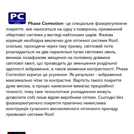
Phase Correction
- це спеціальне фазорегулююче
покриття, яке наноситься на одну з поверхонь призменной
обертової системи у вигляді найтонших шарів. Фазова
корекція необхідна виключно для оптичної системи Roof,
оскільки, проходячи через таку призму, світловий потік
розкладається на два паралельні пучки світлових хвиль,
виникає позафазове зміщення на половину довжини
світлової хвилі, що призводить до зменшення роздільної
здатності зображення, а також зниження контрастності. Phase
Correction коригує це усунення. Як результат - зображення
максимально чітке та контрастне. Вартість такого покриття
дуже висока, а процес нанесення вимагає прецизійної
точності, тому таке технологічне ускладнення можуть
дозволити собі лише відомі виробники оптики. Сьогодні без
фазокоректуючого покриття практично немислима
конструкція сучасного високоякісного оптичного приладу
призмової системи Roof.