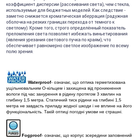
коэффициент дисперсии (рассеивания света), чем стекла,
используемые для бюджетных моделей. Как следствие -
заметно снижается хроматическая аберрация (радужная
оболочка на резких границах перехода от темного к
светлому). Кроме того, строго определённый показатель
преломления света позволяет избежать виньетирования
(явления урезания светового пучка по краям), что
обеспечивает равномерно светлое изображение по всему
полю зрения.
Waterproof
- означає, що оптика герметизована
ущільнювальним О-кільцем і захищена від проникнення
вологи під час занурення в рідину протягом 3 хвилин на
глибину 1,5 метра. Статичний тиск рідини на глибині 1,5
метра не завдасть приладу жодної шкоди і не вплине на його
функціональність. Такій оптиці погодні умови не страшні.
Fogproof
- означає, що корпус зсередини заповнений