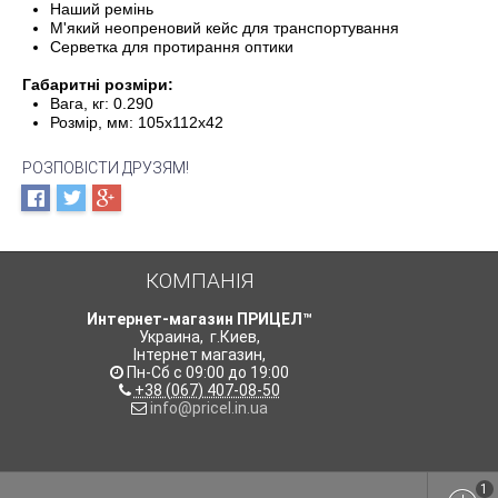
Наший ремінь
М'який неопреновий кейс для транспортування
Серветка для протирання оптики
Габаритні розміри:
Вага, кг: 0.290
Розмір, мм: 105x112х42
РОЗПОВІСТИ ДРУЗЯМ!
КОМПАНІЯ
Интернет-магазин ПРИЦЕЛ™
Украина
,
г.Киев
,
Інтернет магазин
,
Пн-Сб с 09:00 до 19:00
+38 (067) 407-08-50
info@pricel.in.ua
1