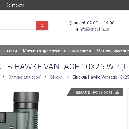
Контакти
09:00 – 19:00
пн.-сб.
info@pricel.in.ua
ля оптики
Манки та приманки для полювання
Оптоволоконні 
КЛЬ HAWKE VANTAGE 10X25 WP (G
а
Оптика для зброї
Біноклі
Бінокль Hawke Vantage 10x25
НЕМАЄ В НАЯВНОСТІ