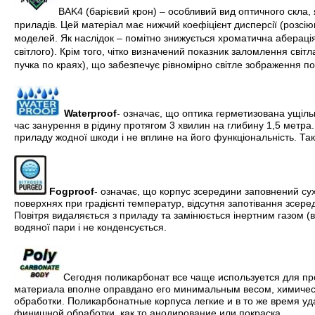
BAK4 (барієвий крон) – особливий вид оптичного скла,
приладів. Цей матеріал має нижчий коефіцієнт дисперсії (розсі
моделей. Як наслідок – помітно знижується хроматична абераці
світлого). Крім того, чітко визначений показник заломлення світ
пучка по краях), що забезпечує рівномірно світле зображення п
Waterproof
- означає, що оптика герметизована ущіл
час занурення в рідину протягом 3 хвилин на глибину 1,5 метра.
приладу жодної шкоди і не вплине на його функціональність. Так
Fogproof
- означає, що корпус зсередини заповнений сух
поверхнях при градієнті температур, відсутня запотівання зсеред
Повітря видаляється з приладу та замінюється інертним газом (в
водяної пари і не конденсується.
Сегодня поликарбонат все чаще используется для пр
материала вполне оправдано его минимальным весом, химическ
обработки. Поликарбонатные корпуса легкие и в то же время 
финишной обработки, как то анодирование или покраска.