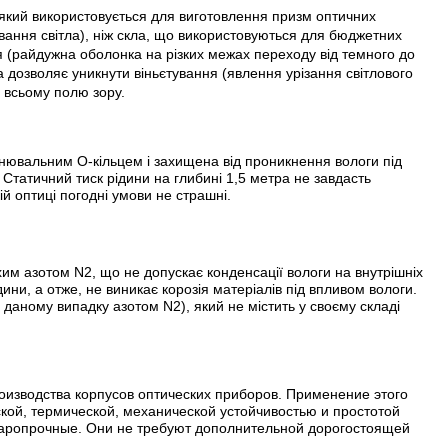
 який використовується для виготовлення призм оптичних
ювання світла), ніж скла, що використовуються для бюджетних
я (райдужна оболонка на різких межах переходу від темного до
ла дозволяє уникнути віньєтування (явлення урізання світлового
о всьому полю зору.
ьнювальним О-кільцем і захищена від проникнення вологи під
 Статичний тиск рідини на глибині 1,5 метра не завдасть
ій оптиці погодні умови не страшні.
им азотом N2, що не допускає конденсації вологи на внутрішніх
ини, а отже, не виникає корозія матеріалів під впливом вологи.
 даному випадку азотом N2), який не містить у своєму складі
оизводства корпусов оптических приборов. Применение этого
ой, термической, механической устойчивостью и простотой
ударопрочные. Они не требуют дополнительной дорогостоящей