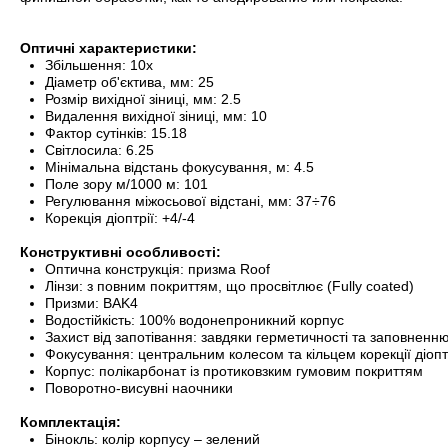
Оптичні характеристики:
Збільшення: 10x
Діаметр об'єктива, мм: 25
Розмір вихідної зіниці, мм: 2.5
Видалення вихідної зіниці, мм: 10
Фактор сутінків: 15.18
Світлосила: 6.25
Мінімальна відстань фокусування, м: 4.5
Поле зору м/1000 м: 101
Регулювання міжосьової відстані, мм: 37÷76
Корекція діоптрії: +4/-4
Конструктивні особливості:
Оптична конструкція: призма Roof
Лінзи: з повним покриттям, що просвітлює (Fully coated)
Призми: BAK4
Водостійкість: 100% водонепроникний корпус
Захист від запотівання: завдяки герметичності та заповненн
Фокусування: центральним колесом та кільцем корекції діопт
Корпус: полікарбонат із протиковзким гумовим покриттям
Поворотно-висувні наочники
Комплектація:
Бінокль: колір корпусу – зелений