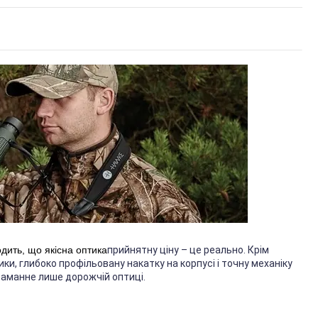
дить, що якісна оптика
прийнятну ціну – це реально. Крім
и, глибоко профільовану накатку на корпусі і точну механіку
итаманне лише дорожчій оптиці.