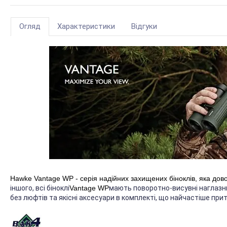
Огляд
Характеристики
Відгуки
Hawke Vantage WP - серія надійних захищених біноклів, яка дово
іншого, всі біноклі
Vantage WP
мають поворотно-висувні наглазник
без люфтів та якісні аксесуари в комплекті, що найчастіше пр