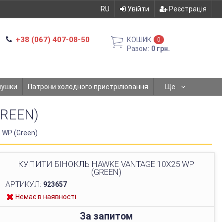
RU
Увійти
Реєстрація
+38 (067) 407-08-50
КОШИК
0
Разом:
0 грн.
мушки
Патрони холодного пристрілювання
Ще
REEN)
 WP (Green)
КУПИТИ БІНОКЛЬ HAWKE VANTAGE 10X25 WP
(GREEN)
АРТИКУЛ:
923657
Немає в наявності
За запитом