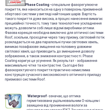
Phase Coating -
спеціальне фазорегулююче
покриття, яке наноситься на одну з поверхонь призменной
обертової системи у вигляді найтонших шарів. Вартість
такого покриття дуже висока, а процес нанесення вимагає
прецизійної точності, тому таке технологічне ускладнення
можуть дозволити собі лише відомі виробники оптики.
Фазова корекція необхідна виключно для оптичної системи
Roof, оскільки, проходячи через таку призму, світловий потік
розкладається на два паралельні пучки світлових хвиль,
виникає позафазове зміщення на половину довжини
світлової хвилі, що призводить до зменшення дозволу
зображення, а також зниження контрастності. Phase
Coating коригує це усунення. Як результат - зображення
максимально чітке та контрастне. Сьогодні без
фазокоректуючого покриття практично немислима
конструкція сучасного високоякісного оптичного приладу
призмової системи Roof.
Waterproof
- означає, що оптика
герметизована ущільнювальним О-кільцем і
захищена від проникнення вологи за