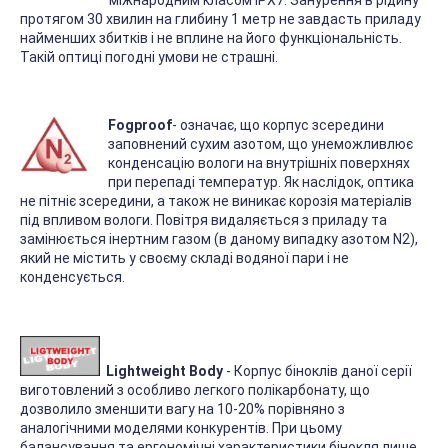
міжнародним класом IPX7. Занурення в рідину
протягом 30 хвилин на глибину 1 метр не завдасть приладу
найменших збитків і не вплине на його функціональність.
Такій оптиці погодні умови не страшні.
Fogproof
- означає, що корпус зсередини
заповнений сухим азотом, що унеможливлює
конденсацію вологи на внутрішніх поверхнях
при перепаді температур. Як наслідок, оптика
не пітніє зсередини, а також не виникає корозія матеріалів
під впливом вологи. Повітря видаляється з приладу та
замінюється інертним газом (в даному випадку азотом N2),
який не містить у своєму складі водяної пари і не
конденсується.
Lightweight Body
- Корпус біноклів даної серії
виготовлений з особливо легкого полікарбонату, що
дозволило зменшити вагу на 10-20% порівняно з
аналогічними моделями конкурентів. При цьому
балансування та ергономічні характеристики бінокля лише