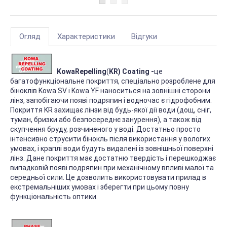
Огляд
Характеристики
Відгуки
Kowa
Repelling
(
KR
) Coating -
це
багатофункціональне покриття, спеціально розроблене для
біноклів Kowa SV і Kowa YF наноситься на зовнішні сторони
лінз, запобігаючи появі подряпин і водночас є гідрофобним.
Покриття KR захищає лінзи від будь-якої дії води (дощ, сніг,
туман, бризки або безпосереднє занурення), а також від
скупчення бруду, розчиненого у воді. Достатньо просто
інтенсивно струсити бінокль після використання у вологих
умовах, і краплі води будуть видалені із зовнішньої поверхні
лінз. Дане покриття має достатню твердість і перешкоджає
випадковій появі подряпин при механічному впливі малої та
середньої сили. Це дозволить використовувати прилад в
екстремальніших умовах і зберегти при цьому повну
функціональність оптики.