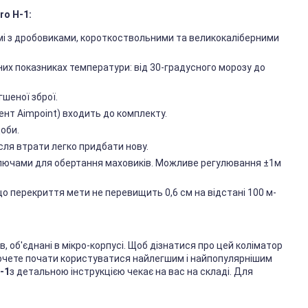
ro H-1:
емі з дробовиками, короткоствольними та великокаліберними
их показниках температури: від 30-градусного морозу до
гшеної зброї.
ент Aimpoint) входить до комплекту.
оби.
сля втрати легко придбати нову.
 ключами для обертання маховиків. Можливе регулювання ±1м
о перекриття мети не перевищить 0,6 см на відстані 100 м-
ів, об'єднані в мікро-корпусі. Щоб дізнатися про цей коліматор
хочете почати користуватися найлегшим і найпопулярнішим
-1
з детальною інструкцією чекає на вас на складі. Для