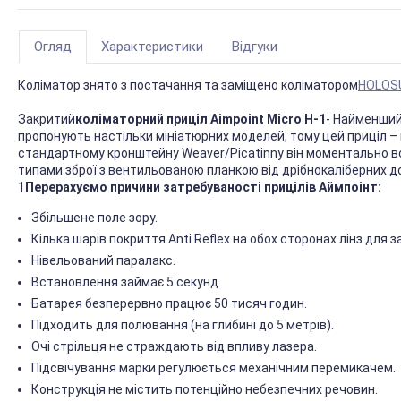
Огляд
Характеристики
Відгуки
Коліматор знято з постачання та заміщено коліматором
HOLOS
Закритий
коліматорний приціл Aimpoint Micro H-1
- Найменший
пропонують настільки мініатюрних моделей, тому цей приціл –
стандартному кронштейну Weaver/Picatinny він моментально вс
типами зброї з вентильованою планкою від дрібнокаліберних до 
1
Перерахуємо причини затребуваності прицілів Аймпоінт:
Збільшене поле зору.
Кілька шарів покриття Anti Reflex на обох сторонах лінз для з
Нівельований паралакс.
Встановлення займає 5 секунд.
Батарея безперервно працює 50 тисяч годин.
Підходить для полювання (на глибині до 5 метрів).
Очі стрільця не страждають від впливу лазера.
Підсвічування марки регулюється механічним перемикачем.
Конструкція не містить потенційно небезпечних речовин.