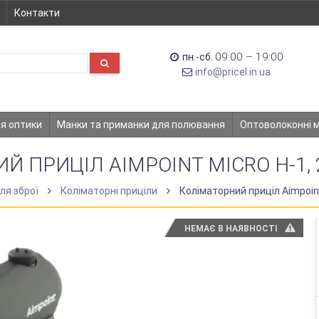
Контакти
09:00 – 19:00
пн.-сб.
info@pricel.in.ua
ля оптики
Манки та приманки для полювання
Оптоволоконні 
Й ПРИЦІЛ AIMPOINT MICRO H-1,
ля зброї
Коліматорні приціли
Коліматорний приціл Aimpoin
НЕМАЄ В НАЯВНОСТІ