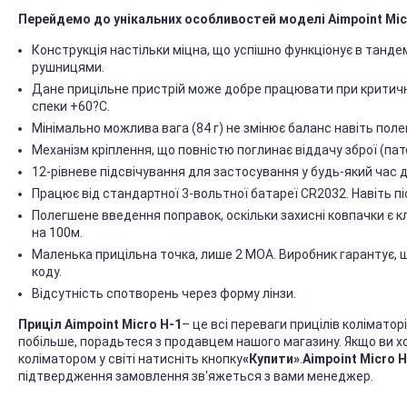
Перейдемо до унікальних особливостей моделі Aimpoint Mic
Конструкція настільки міцна, що успішно функціонує в танд
рушницями.
Дане прицільне пристрій може добре працювати при критичн
спеки +60?С.
Мінімально можлива вага (84 г) не змінює баланс навіть поле
Механізм кріплення, що повністю поглинає віддачу зброї (пат
12-рівневе підсвічування для застосування у будь-який час д
Працює від стандартної 3-вольтної батареї CR2032. Навіть пі
Полегшене введення поправок, оскільки захисні ковпачки є
на 100м.
Маленька прицільна точка, лише 2 МОА. Виробник гарантує, щ
коду.
Відсутність спотворень через форму лінзи.
Приціл Aimpoint Micro H-1
– це всі переваги прицілів коліматор
побільше, порадьтеся з продавцем нашого магазину. Якщо ви 
коліматором у світі натисніть кнопку
«Купити»
.
Aimpoint Micro H
підтвердження замовлення зв'яжеться з вами менеджер.