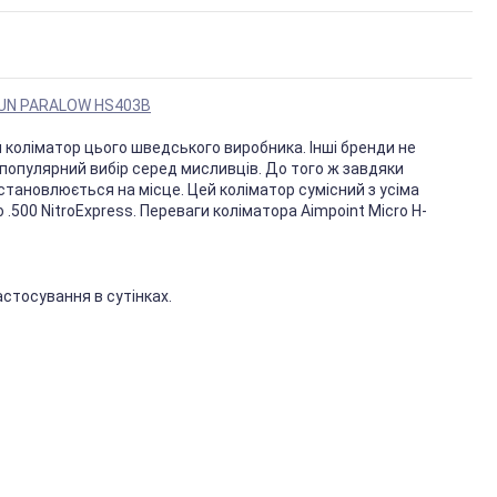
UN PARALOW HS403B
 коліматор цього шведського виробника. Інші бренди не
 популярний вибір серед мисливців. До того ж завдяки
тановлюється на місце. Цей коліматор сумісний з усіма
.500 NitroExpress. Переваги коліматора Aimpoint Micro H-
астосування в сутінках.