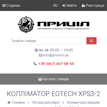
Сторінки
RU
Увійти
Реєстрація
09:00 – 19:00
пн.-сб.
info@pricel.in.ua
+38 (067) 407-08-50
Каталог товарів
КОЛЛІМАТОР EOTECH XPS3-2
Головна
Оптика для зброї
Коліматорні приціли