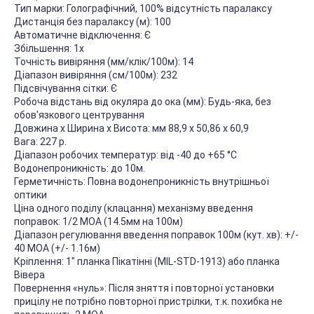
Тип марки: Голографічний, 100% відсутність паралаксу
Дистанція без паралаксу (м): 100
Автоматичне відключення: Є
Збільшення: 1x
Точність вивіряння (мм/клік/100м): 14
Діапазон вивіряння (см/100м): 232
Підсвічування сітки: Є
Робоча відстань від окуляра до ока (мм): Будь-яка, без
обов'язкового центрування
Довжина х Ширина х Висота: мм 88,9 х 50,86 х 60,9
Вага: 227 р.
Діапазон робочих температур: від -40 до +65 °С
Водонепроникність: до 10м.
Герметичність: Повна водонепроникність внутрішньої
оптики
Ціна одного поділу (клацання) механізму введення
поправок: 1/2 МОА (14.5мм на 100м)
Діапазон регулювання введення поправок 100м (кут. хв): +/-
40 МОА (+/- 1.16м)
Кріплення: 1" планка Пікатінні (MIL-STD-1913) або планка
Вівера
Повернення «нуль»: Після зняття і повторної установки
прицілу не потрібно повторної пристрілки, т.к. похибка не