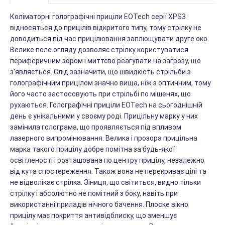
Коліматорні голографічні приціли EOTech серії XPS3
відносяться до прицілів відкритого типу, тому стрілку не
доводиться під час прицілювання заплющувати друге око.
Велике поле огляду дозволяє стрілку користуватися
периферичним зором і миттєво реагувати на загрозу, що
з'являється. Слід зазначити, що швидкість стрільби з
голографічним прицілом значно вища, ніж з оптичним, тому
його часто застосовують при стрільбі по мішенях, що
рухаються. Голографічні приціли EOTech на сьогоднішній
день є унікальними у своєму роді. Прицільну марку у них
замінила голограма, що проявляється під впливом
лазерного випромінювання. Велика і прозора прицільна
марка такого прицілу добре помітна за будь-якої
освітленості і розташована по центру прицілу, незалежно
від кута спостереження. Також вона не перекриває цілі та
не відволікає стрілка. Зіниця, що світиться, видно тільки
стрілку і абсолютно не помітний з боку, навіть при
використанні приладів нічного бачення. Плоске вікно
прицілу має покриття антивідблиску, що зменшує