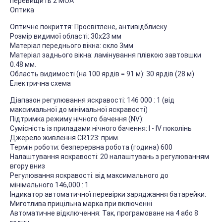
перевищить 2 MOA
Оптика
Оптичне покриття: Просвітлене, антивідблиску
Розмір видимої області: 30х23 мм
Матеріал переднього вікна: скло 3мм
Матеріал заднього вікна: ламінування плівкою завтовшки
0.48 мм.
Область видимості (на 100 ярдів = 91 м): 30 ярдів (28 м)
Електрична схема
Діапазон регулювання яскравості: 146 000 : 1 (від
максимальної до мінімальної яскравості)
Підтримка режиму нічного бачення (NV):
Сумісність із приладами нічного бачення: I - IV поколінь
Джерело живлення CR123: прим.
Термін роботи: безперервна робота (година) 600
Налаштування яскравості: 20 налаштувань з регулюванням
вгору вниз
Регулювання яскравості: від максимального до
мінімального 146,000 : 1
Індикатор автоматичної перевірки заряджання батарейки:
Миготлива прицільна марка при включенні
Автоматичне відключення: Так, програмоване на 4 або 8