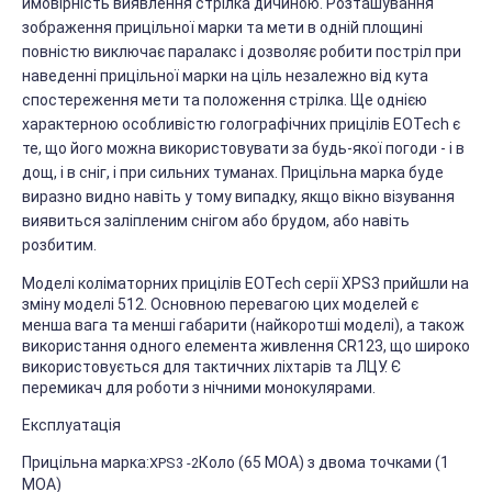
ймовірність виявлення стрілка дичиною. Розташування
зображення прицільної марки та мети в одній площині
повністю виключає паралакс і дозволяє робити постріл при
наведенні прицільної марки на ціль незалежно від кута
спостереження мети та положення стрілка. Ще однією
характерною особливістю голографічних прицілів EOTech є
те, що його можна використовувати за будь-якої погоди - і в
дощ, і в сніг, і при сильних туманах. Прицільна марка буде
виразно видно навіть у тому випадку, якщо вікно візування
виявиться заліпленим снігом або брудом, або навіть
розбитим.
Моделі коліматорних прицілів EOTech серії XPS3 прийшли на
зміну моделі 512. Основною перевагою цих моделей є
менша вага та менші габарити (найкоротші моделі), а також
використання одного елемента живлення CR123, що широко
використовується для тактичних ліхтарів та ЛЦУ. Є
перемикач для роботи з нічними монокулярами.
Експлуатація
Прицільна марка:
Коло (65 МОА) з двома точками (1
XPS3 -2
МОА)