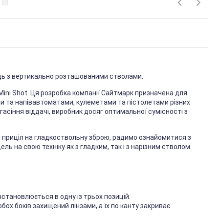
ць з вертикально розташованими стволами.
ini Shot. Ця розробка компанії Сайтмарк призначена для
и та напівавтоматами, кулеметами та пістолетами різних
 гасіння віддачі, виробник досяг оптимальної сумісності з
й приціл на гладкоствольну зброю, радимо ознайомитися з
 на свою техніку як з гладким, так і з нарізним стволом.
становлюється в одну із трьох позицій.
обох боків захищений лінзами, а їх по канту закриває