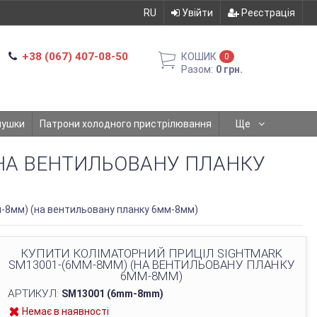
RU
Увійти
Реєстрація
+38 (067) 407-08-50
КОШИК
0
Разом:
0 грн.
мушки
Патрони холодного пристрілювання
Ще
(НА ВЕНТИЛЬОВАНУ ПЛАНКУ
-8мм) (на вентильовану планку 6мм-8мм)
КУПИТИ КОЛІМАТОРНИЙ ПРИЦІЛ SIGHTMARK
SM13001-(6ММ-8ММ) (НА ВЕНТИЛЬОВАНУ ПЛАНКУ
6ММ-8ММ)
АРТИКУЛ:
SM13001 (6mm-8mm)
Немає в наявності