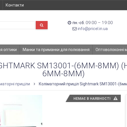
Контакти
09:00 – 19:00
пн.-сб.
info@pricel.in.ua
ля оптики
Манки та приманки для полювання
Оптоволоконні 
GHTMARK SM13001-(6ММ-8ММ) 
6ММ-8ММ)
маторні приціли
Коліматорний приціл Sightmark SM13001-(6мм
НЕМАЄ В НАЯВНОСТІ