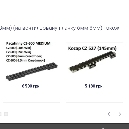
-8мм) (на вентильовану планку 6мм-8мм) також
6 500 грн.
5 180 грн.