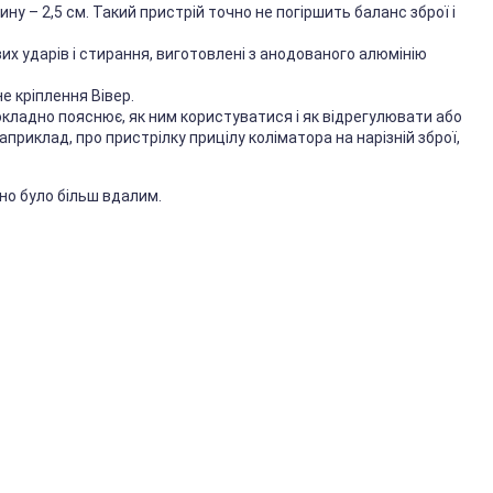
ну – 2,5 см. Такий пристрій точно не погіршить баланс зброї і
ових ударів і стирання, виготовлені з анодованого алюмінію
 кріплення Вівер.
докладно пояснює, як ним користуватися і як відрегулювати або
приклад, про пристрілку прицілу коліматора на нарізній зброї,
о було більш вдалим.