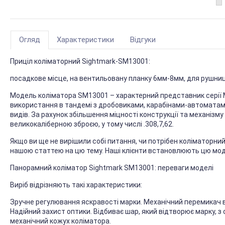
Огляд
Характеристики
Відгуки
Приціл коліматорний Sightmark-SM13001:
посадкове місце, на вентильовану планку 6мм-8мм, для рушни
Модель коліматора SM13001 – характерний представник серії M
використання в тандемі з дробовиками, карабінами-автоматам
видів. За рахунок збільшення міцності конструкції та механізму
великокаліберною зброєю, у тому числі .308,7,62.
Якщо ви ще не вирішили собі питання, чи потрібен коліматорни
нашою статтею на цю тему. Наші клієнти встановлюють цю модель
Панорамний коліматор Sightmark SM13001: переваги моделі
Виріб відрізняють такі характеристики:
Зручне регулювання яскравості марки. Механічний перемикач в
Надійний захист оптики. Відбиває шар, який відтворює марку, з 
механічний кожух коліматора.