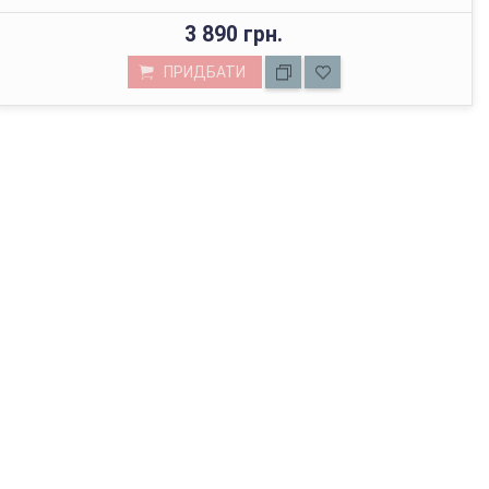
3 890 грн.
ПРИДБАТИ
МАГАЗИН У КИЄВІ
з 01.01.2022г відвантажуємо тільки через Нову Пошту