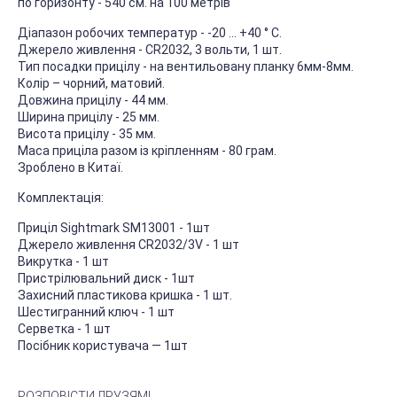
по горизонту - 540 см. на 100 метрів
Діапазон робочих температур - -20 ... +40 ° С.
Джерело живлення - CR2032, 3 вольти, 1 шт.
Тип посадки прицілу - на вентильовану планку 6мм-8мм.
Колір – чорний, матовий.
Довжина прицілу - 44 мм.
Ширина прицілу - 25 мм.
Висота прицілу - 35 мм.
Маса приціла разом із кріпленням - 80 грам.
Зроблено в Китаї.
Комплектація:
Приціл Sightmark SM13001 - 1шт
Джерело живлення CR2032/3V - 1 шт
Викрутка - 1 шт
Пристрілювальний диск - 1шт
Захисний пластикова кришка - 1 шт.
Шестигранний ключ - 1 шт
Серветка - 1 шт
Посібник користувача — 1шт
РОЗПОВІСТИ ДРУЗЯМ!