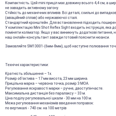
Компактність. Цей mini приціл має довжину всього 4,4 см, а шири
не завадить активному загону.
Стійкість до механічних впливів. Всі деталі, схильні до випадк
(авіаційний сплав) або нержавіючої сталі.
Стандартний кронштейн. Для встановлення підходить поширене
У комплектацію Mini Shot Reflex Sight входить інструкція, яка 
поміняти коліматор. Якщо у вас виникнуть додаткові питання, на
наш онлайн-консультант завжди готовий пояснити нюанси.
Замовляйте SM13001-(6мм-8мм), щоб наступне полювання точн
Технічні характеристики:
Кратність збільшення – 1х.
Розмір об'єктива – 17 мм висота, 23 мм ширина.
Прицільна марка – червона точка, розмір 3 МОА.
Регулювання яскравості марки – ручне, двоступінчасте.
Максимальна дистанція без паралаксу – 33 м.
Ціна поділу регулювальної шкали - 30 мм на 100 м.
Межа регулювання механізмів введення поправок:
по вертикалі - 740 см. на 100 метрів