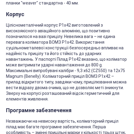
планки "weaver" стандартна - 40 мм.
Корпус
Ціліснометалічний корпус Р1х42 виготовлений з
високоякісного авіаційного алюмінію, що позитивно
позначилося на вазі прицілу. Невелика вага – не єдина
перевага коліматора ВОМЗ Р1х42. Використання
суцільнометалевої конструкції безпосередньо впливає на
надійність прицілу та його стійкість до ударних
навантажень. У паспорті Пілад Р1х42 вказано, що коліматор
може витримати ударні навантаження до 800 g.
Максимальні випробувані калібри - 9,3 х62 (CZ550) та 12х75
Magnum (Benelly). Коліматорний приціл ВОМЗ Р1х42 –
прилад відкритого типу, завдяки чому, прицілювання можна
вести відразу двома очима, що не дозволяє меті зникнути.
Зверху на корпусі розташований відсік герметичний для
елементів живлення.
Програмне забезпечення
Незважаючи на невисоку вартість, коліматорний приціл
пілад має багате програмне забезпечення. Перша
особливість – змінні прицільні марки у кількості трьох штук,