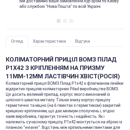
Ми доставимо ваше замовлення кур'єром по Києву
або службою "Нова Пошта" по всій Україні.
Огляд
Характеристики
Відгуки
КОЛІМАТОРНИЙ ПРИЦІЛ ВОМЗ ПІЛАД
P1Х42 З КРІПЛЕННЯМ НА ПРИЗМУ
11ММ-12ММ ЛАСТІВЧИН ХВІСТ(РОСІЯ)
Коліматорний приціл ВОМЗ Пілад P1х42 є флагманом лінійки
відкритих прицілів коліматорних Pilad виробництва ВОМЗ.
Це досить великий прилад, корпус якого виконаний із
цілісного шматка металу. Тільки знизу корпус прицілу
герметично та міцно (на 6 гвинтах з герметиком) закритий
кришкою-кріпленням, що дає мінімум сполучень і, згідно
заяв виробника, гарантує точність і надійність. Як і
належить сучасному прицілу, Р1х42 монтується на зброю із
планкою "weaver". Відстань між кріпильними гвинтами для