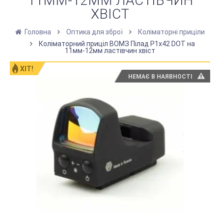
11ММ-12ММ ЛАСТІВЧИН
ХВІСТ
Головна
Оптика для зброї
Коліматорні приціли
Коліматорний приціл ВОМЗ Пілад P1х42 DOT на
11мм-12мм ластівчин хвіст
ХІТ!
НЕМАЄ В НАЯВНОСТІ