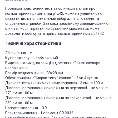
Провівши практичний тест та оцінивши відгуки про
коліматорний приціл пілад р1х42, можна з упевненістю
сказати, що це оптимальний вибір для полювання та
спортивної стрільби. Завдяки ідеальному співвідношенню
ціни та якості, практично будь-який мисливець може
дозволити собі купити приціл коліматорний пілад р1х42.
Технічні характеристики
Збільшення – х1
Кут поля зору – необмежений
Видалення вихідної зіниці від останньої лінзи окуляра –
необмежене
Розмір вхідного вікна – 39х28 мм
Обсяг прицільної марки типу " крапка " - 2 чи 4 кут. хв.
Дискретність «клік» механізму поправок - 3 см на 100 м
Діапазон регулювання вивіряння по вертикалі – не менше
270 см на 100 м
Діапазон регулювання вивіряння по горизонталі – не менше
360 см на 100 м
Напруга живлення – 3 В
Електроживлення - 1 елемент СR 2032