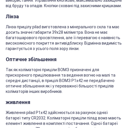
використання. Управління кнопкове, максимально захищене
від бруду та опадів. Кнопки сховані під захисними кришками.
Лінза
Лінза прицілу pilad виготовлена з мінерального скла та має
досить значні габарити 39х28 міліметра. Вона не має
багатошарового просвітлення, але її перевагою є наявність
високоякісного покриття антивідблиску. Відмінна видимість
гарантується з усього поля зору лінзи.
Оптичне збільшення
Так як коліматорні приціли ВОМЗ призначені для
прискореного прицілювання та ведення вогню на малі та
середні дистанції, в прицілі ВОМЗ Р1х42 не передбачено
оптичне збільшення як і у переважної більшості прицілів
коліматорів інших виробників.
живлення
Живлення pilad Р1х42 здійснюється за рахунок однієї
батареї типу CR2032. Коліматорні приціли пілад вомз мають
елемент живлення в комплекті постачання. Одної батареї