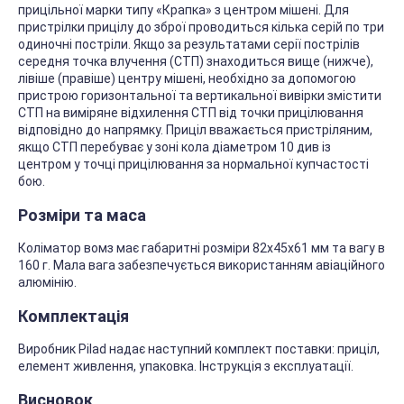
прицільної марки типу «Крапка» з центром мішені. Для
пристрілки прицілу до зброї проводиться кілька серій по три
одиночні постріли. Якщо за результатами серії пострілів
середня точка влучення (СТП) знаходиться вище (нижче),
лівіше (правіше) центру мішені, необхідно за допомогою
пристрою горизонтальної та вертикальної вивірки змістити
СТП на виміряне відхилення СТП від точки прицілювання
відповідно до напрямку. Приціл вважається пристріляним,
якщо СТП перебуває у зоні кола діаметром 10 див із
центром у точці прицілювання за нормальної купчастості
бою.
Розміри та маса
Коліматор вомз має габаритні розміри 82х45х61 мм та вагу в
160 г. Мала вага забезпечується використанням авіаційного
алюмінію.
Комплектація
Виробник Pilad надає наступний комплект поставки: приціл,
елемент живлення, упаковка. Інструкція з експлуатації.
Висновок