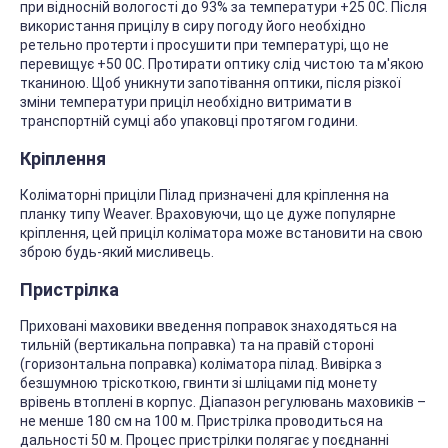
при відносній вологості до 93% за температури +25 0С. Після
використання прицілу в сиру погоду його необхідно
ретельно протерти і просушити при температурі, що не
перевищує +50 0С. Протирати оптику слід чистою та м'якою
тканиною. Щоб уникнути запотівання оптики, після різкої
зміни температури приціл необхідно витримати в
транспортній сумці або упаковці протягом години.
Кріплення
Коліматорні приціли Пілад призначені для кріплення на
планку типу Weaver. Враховуючи, що це дуже популярне
кріплення, цей приціл коліматора може встановити на свою
зброю будь-який мисливець.
Пристрілка
Приховані маховики введення поправок знаходяться на
тильній (вертикальна поправка) та на правій стороні
(горизонтальна поправка) коліматора пілад. Вивірка з
безшумною тріскоткою, гвинти зі шліцами під монету
врівень втоплені в корпус. Діапазон регулювань маховиків –
не менше 180 см на 100 м. Пристрілка проводиться на
дальності 50 м. Процес пристрілки полягає у поєднанні