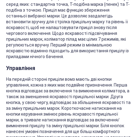
серед яких: стандартна точка, Т-подібна марка (пенек) та Т-
подібна з точкою. Приціл має функцію збереження
останньої вибраної марки. Це дозволяє заздалегідь
встановити зручну для стрілка прицільну марку та рівень її
яскравості, щоб не налаштовувати приціл знову після
чергового включення. Щодо яскравості підсвічування
прицільних марок, коліматор пілад має цілих 7 режимів, які
регулюються вручну. Перший режим із мінімальною
яскравістю відмінно підходить для використання прицілу із
приладами нічного бачення.
Управління
На передній стороні приціли вомз мають дві кнопки
управління, кожна з яких має подвійне призначення. Перша
кнопка відповідає за включення та вимкнення коліматора, а
також за зменшення яскравості прицільної марки. Друга
кнопка, у свою чергу, відповідає за збільшення яскравості та
за зміну прицільних марок. Короткочасне натискання на
кнопки керування змінює рівень яскравості прицільної
марки, а тривале натискання відповідає за включення/
вимкнення прицілу та зміну прицільної марки. Біля кнопок
нанесені умовні позначення для ще більш комфортного