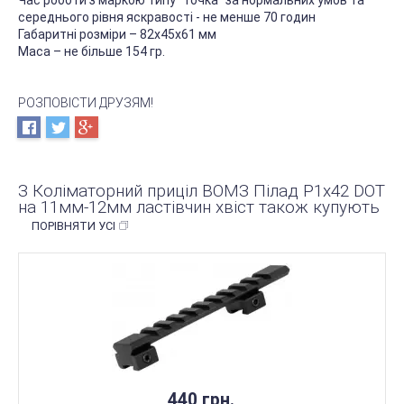
Час роботи з маркою типу "точка" за нормальних умов та
середнього рівня яскравості - не менше 70 годин
Габаритні розміри – 82х45х61 мм
Маса – не більше 154 гр.
РОЗПОВІСТИ ДРУЗЯМ!
З Коліматорний приціл ВОМЗ Пілад P1х42 DOT
на 11мм-12мм ластівчин хвіст також купують
ПОРІВНЯТИ УСІ
440 грн.