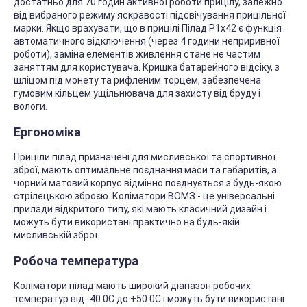
достатньо для 70 годин активної роботи прицілу, залежно
від вибраного режиму яскравості підсвічування прицільної
марки. Якщо врахувати, що в прицілі Пілад Р1х42 є функція
автоматичного відключення (через 4 години неприривної
роботи), заміна елементів живлення стане не частим
заняттям для користувача. Кришка батарейного відсіку, з
шліцом під монету та рифленим торцем, забезпечена
гумовим кільцем ущільнювача для захисту від бруду і
вологи.
Ергономіка
Приціли пілад призначені для мисливської та спортивної
зброї, мають оптимальне поєднання маси та габаритів, а
чорний матовий корпус відмінно поєднується з будь-якою
стрілецькою зброєю. Коліматори ВОМЗ - це універсальні
прилади відкритого типу, які мають класичний дизайн і
можуть бути використані практично на будь-якій
мисливській зброї.
Робоча температура
Коліматори пілад мають широкий діапазон робочих
температур від -40 0С до +50 0С і можуть бути використані