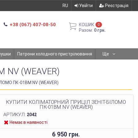
RU
Увійти
Реєстрація
+38 (067) 407-08-50
КОШИК
0
Разом:
0 грн.
мушки
Патрони холодного пристрілювання
Ще
М NV (WEAVER)
ІЛОМО ПК-01ВМ NV (WEAVER)
КУПИТИ КОЛІМАТОРНИЙ ПРИЦІЛ ЗЕНІТ-БІЛОМО
ПК-01ВМ NV (WEAVER)
АРТИКУЛ:
2042
Немає в наявності
6 950 грн.