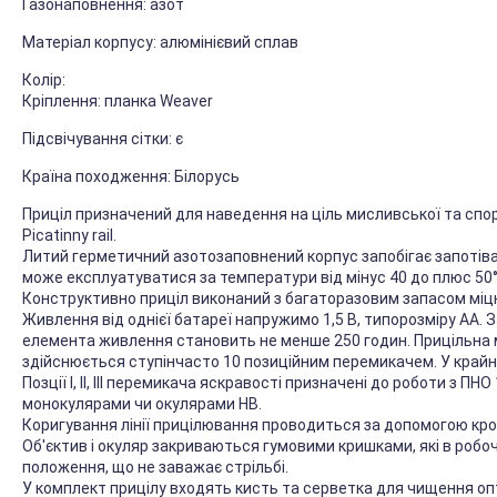
Газонаповнення: азот
Матеріал корпусу: алюмінієвий сплав
Колір:
Кріплення: планка Weaver
Підсвічування сітки: є
Країна походження: Білорусь
Приціл призначений для наведення на ціль мисливської та спор
Picatinny rail.
Литий герметичний азотозаповнений корпус запобігає запотіва
може експлуатуватися за температури від мінус 40 до плюс 50°
Конструктивно приціл виконаний з багаторазовим запасом міцн
Живлення від однієї батареї напружимо 1,5 В, типорозміру АА
елемента живлення становить не менше 250 годин. Прицільна м
здійснюється ступінчасто 10 позиційним перемикачем. У крайн
Позції I, II, III перемикача яскравості призначені до роботи з ПНО
монокулярами чи окулярами НВ.
Коригування лінії прицілювання проводиться за допомогою кро
Об'єктив і окуляр закриваються гумовими кришками, які в робо
положення, що не заважає стрільбі.
У комплект прицілу входять кисть та серветка для чищення оп