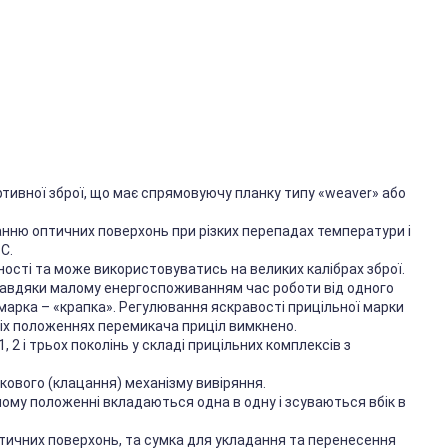
тивної зброї, що має спрямовуючу планку типу «weaver» або
нню оптичних поверхонь при різких перепадах температури і
С.
ості та може використовуватись на великих калібрах зброї.
. Завдяки малому енергоспоживанням час роботи від одного
арка – «крапка». Регулювання яскравості прицільної марки
іх положеннях перемикача приціл вимкнено.
 1, 2 і трьох поколінь у складі прицільних комплексів з
кового (клацання) механізму вивіряння.
чому положенні вкладаються одна в одну і зсуваються вбік в
тичних поверхонь, та сумка для укладання та перенесення