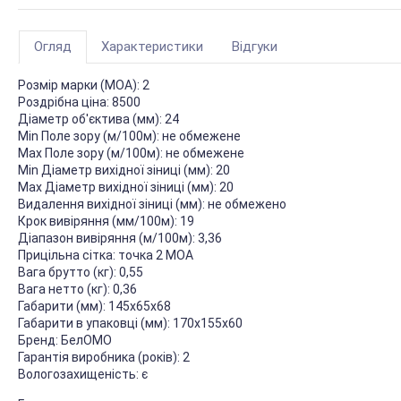
Огляд
Характеристики
Відгуки
Розмір марки (МОА): 2
Роздрібна ціна: 8500
Діаметр об'єктива (мм): 24
Min Поле зору (м/100м): не обмежене
Max Поле зору (м/100м): не обмежене
Min Діаметр вихідної зіниці (мм): 20
Max Діаметр вихідної зіниці (мм): 20
Видалення вихідної зіниці (мм): не обмежено
Крок вивіряння (мм/100м): 19
Діапазон вивіряння (м/100м): 3,36
Прицільна сітка: точка 2 МОА
Вага брутто (кг): 0,55
Вага нетто (кг): 0,36
Габарити (мм): 145х65х68
Габарити в упаковці (мм): 170х155х60
Бренд: БелОМО
Гарантія виробника (років): 2
Вологозахищеність: є