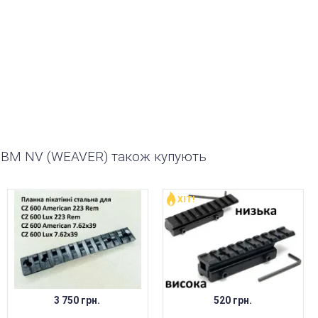
ВМ NV (WEAVER) також купують
ХІТ!
3 750 грн.
520 грн.