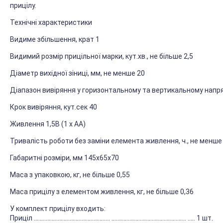
прицілу.
Технічні характеристики
Видиме збільшення, крат 1
Видимий розмір прицільної марки, кут.хв., не більше 2,5
Діаметр вихідної зіниці, мм, не менше 20
Діапазон вивіряння у горизонтальному та вертикальному напрям
Крок вивіряння, кут.сек 40
Живлення 1,5В (1 х АА)
Тривалість роботи без заміни елемента живлення, ч., не менше
Габаритні розміри, мм 145х65х70
Маса з упаковкою, кг, не більше 0,55
Маса прицілу з елементом живлення, кг, не більше 0,36
У комплект прицілу входить:
Приціл ................................................... .................................................. ..... 1 шт.