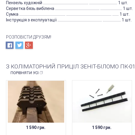
Пензель художній …............................................... ............................... 1 шт.
Серветка бязь вибілена ................................................. ........................ 1 шт.
Сумка ................................................... .................................................. ....... 1 шт.
Інструкція з експлуатації ….............................................. .................... 1 шт.
РОЗПОВІСТИ ДРУЗЯМ!
З КОЛІМАТОРНИЙ ПРИЦІЛ ЗЕНІТ-БІЛОМО ПК-01
ПОРІВНЯТИ УСІ
1 590 грн.
1 590 грн.