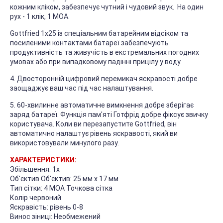
кожним кліком, забезпечує чутний і чудовий звук. На один
рух - 1 клік, 1 МОА.
Gottfried 1x25 із спеціальним батарейним відсіком та
посиленими контактами батареї забезпечують
продуктивність та живучість в екстремальних погодних
умовах або при випадковому падінні прицілу у воду.
4. Двосторонній цифровий перемикач яскравості добре
заощаджує ваш час під час налаштування.
5. 60-хвилинне автоматичне вимкнення добре зберігає
заряд батареї. Функція пам'яті Готфрід добре фіксує звичку
користувача. Коли ви перезапустите Gottfried, він
автоматично налаштує рівень яскравості, який ви
використовували минулого разу.
ХАРАКТЕРИСТИКИ:
Збільшення: 1x
Об'єктив Об'єктив: 25 мм x 17 мм
Тип сітки: 4 МОА Точкова сітка
Колір червоний
Яскравість: рівень 0-8
Винос зіниці: Необмежений