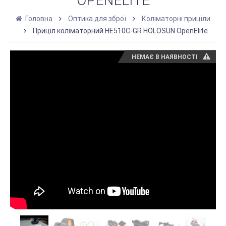
ОРЕNELITE
Головна
Оптика для зброї
Коліматорні приціли
Приціл коліматорний HE510C-GR HOLOSUN ОреnElite
НЕМАЄ В НАЯВНОСТІ