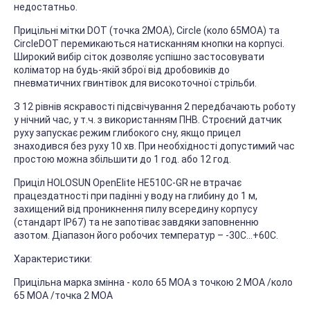
недостатньо.
Прицільні мітки DOT (точка 2МОА), Circle (коло 65МОА) та
CircleDOT перемикаються натисканням кнопки на корпусі.
Широкий вибір сіток дозволяє успішно застосовувати
коліматор на будь-якій зброї від дробовиків до
пневматичних гвинтівок для високоточної стрільби.
З 12 рівнів яскравості підсвічування 2 передбачають роботу
у нічний час, у т.ч. з використанням ПНВ. Строєний датчик
руху запускає режим глибокого сну, якщо прицел
знаходився без руху 10 хв. При необхідності допустимий час
простою можна збільшити до 1 год. або 12 год.
Приціл HOLOSUN ОреnElite НE510C-GR не втрачає
працездатності при падінні у воду на глибину до 1 м,
захищений від проникнення пилу всередину корпусу
(стандарт ІР67) та не запотіває завдяки заповненню
азотом. Діапазон його робочих температур – -30С…+60С.
Характеристики:
Прицільна марка змінна - коло 65 МОА з точкою 2 МОА /коло
65 МОА /точка 2 МОА