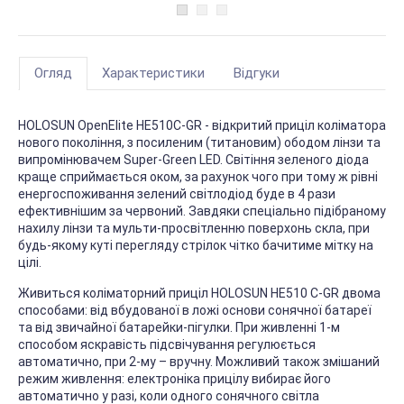
Огляд
Характеристики
Відгуки
HOLOSUN ОреnElite НE510C-GR - відкритий приціл коліматора
нового покоління, з посиленим (титановим) ободом лінзи та
випромінювачем Super-Green LED. Світіння зеленого діода
краще сприймається оком, за рахунок чого при тому ж рівні
енергоспоживання зелений світлодіод буде в 4 рази
ефективнішим за червоний. Завдяки спеціально підібраному
нахилу лінзи та мульти-просвітленню поверхонь скла, при
будь-якому куті перегляду стрілок чітко бачитиме мітку на
цілі.
Живиться коліматорний приціл HOLOSUN НE510 С-GR двома
способами: від вбудованої в ложі основи сонячної батареї
та від звичайної батарейки-пігулки. При живленні 1-м
способом яскравість підсвічування регулюється
автоматично, при 2-му – вручну. Можливий також змішаний
режим живлення: електроніка прицілу вибирає його
автоматично у разі, коли одного сонячного світла