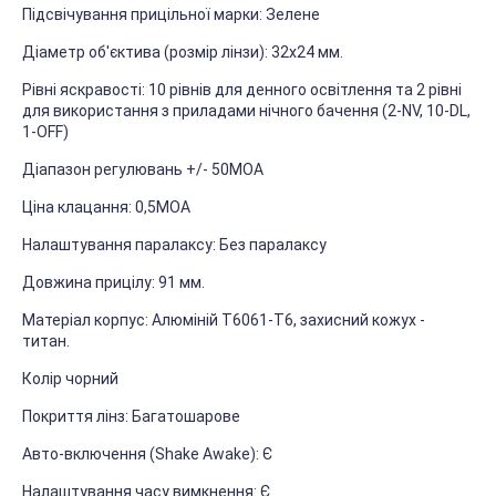
Підсвічування прицільної марки: Зелене
Діаметр об'єктива (розмір лінзи): 32х24 мм.
Рівні яскравості: 10 рівнів для денного освітлення та 2 рівні
для використання з приладами нічного бачення (2-NV, 10-DL,
1-OFF)
Діапазон регулювань +/- 50MOA
Ціна клацання: 0,5MOA
Налаштування паралаксу: Без паралаксу
Довжина прицілу: 91 мм.
Матеріал корпус: Алюміній T6061-T6, захисний кожух -
титан.
Колір чорний
Покриття лінз: Багатошарове
Авто-включення (Shake Awake): Є
Налаштування часу вимкнення: Є