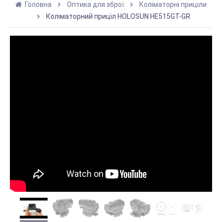
Головна
Оптика для зброї
Коліматорні приціли
Коліматорний приціл HOLOSUN HE515GT-GR