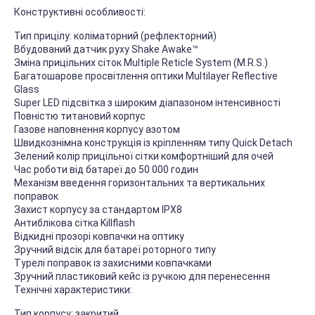
Конструктивні особливості:
Тип прицілу: коліматорний (рефлекторний)
Вбудований датчик руху Shake Awake™
Зміна прицільних сіток Multiple Reticle System (M.R.S.)
Багатошарове просвітлення оптики Multilayer Reflective
Glass
Super LED підсвітка з широким діапазоном інтенсивності
Повністю титановий корпус
Газове наповнення корпусу азотом
Швидкознімна конструкція із кріпленням типу Quick Detach
Зелений колір прицільної сітки комфортніший для очей
Час роботи від батареї до 50 000 годин
Механізм введення горизонтальних та вертикальних
поправок
Захист корпусу за стандартом IPX8
Антиблікова сітка Killflash
Відкидні прозорі ковпачки на оптику
Зручний відсік для батареї роторного типу
Турелі поправок із захисними ковпачками
Зручний пластиковий кейс із ручкою для перенесення
Технічні характеристики:
Тип корпусу: закритий