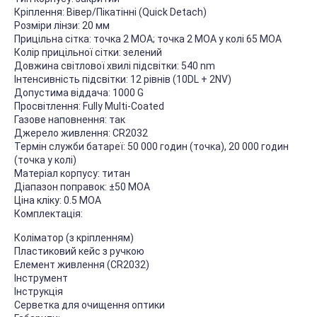
Кріплення: Вівер/Пікатінні (Quick Detach)
Розміри лінзи: 20 мм
Прицільна сітка: точка 2 МОА; точка 2 МОА у колі 65 МОА
Колір прицільної сітки: зелений
Довжина світлової хвилі підсвітки: 540 nm
Інтенсивність підсвітки: 12 рівнів (10DL + 2NV)
Допустима віддача: 1000 G
Просвітлення: Fully Multi-Coated
Газове наповнення: так
Джерело живлення: CR2032
Термін служби батареї: 50 000 годин (точка), 20 000 годин
(точка у колі)
Матеріал корпусу: титан
Діапазон поправок: ±50 МОА
Ціна кліку: 0.5 МОА
Комплектація:
Коліматор (з кріпленням)
Пластиковий кейс з ручкою
Елемент живлення (CR2032)
Інструмент
Інструкція
Серветка для очищення оптики