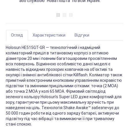
або службою "Нова Пошта" по всій Україні.
Огляд
Характеристики
Відгуки
Holosun HE515GT-GR — технологічний і надміцний
коліматорний приціл в титановому корпусі з оптикою
діаметром 20 мм і повним багатошаровим просвітленням
всіх поверхонь. Відмінною особливістю даної моделі є
наявність відкидних прозорих ковпачків на об'єктиві та
окулярі і знімної антиблікової сітки Killflash. Коліматор також
примітний електронним кнопковим управлінням яскравістю
підсвітки та змінними прицільними сітками: точка (2 МОА)
або точка 2 МОА у колі 65 МОА. Фірмовий світлодіод
зеленого кольору Holosun's Super LED дуже комфортний для
зору, гарантуючи при цьому максимальну зручність при
наведенні на ціль. Технологія Shake Awake™ забезпечує до
50 000 годин роботи від одного заряду батареї, активуючи
підсвітку під час вібрації та вимикаючи її при тривалому
стані спокою.